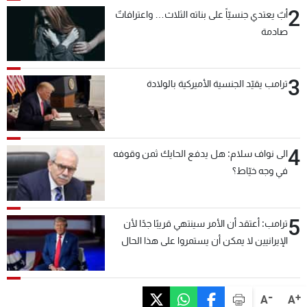
2
أبٌ يعتدي جنسيّاً على بناته الثلاث… واعترافاتٌ
صادمة
3
ترامب يقيّد الجنسية الأميركية بالولادة
4
الى نواف سلام: هل يدفع الحايك ثمن وقوفه
في وجه خيّاط؟
5
ترامب: أعتقد أن الأمر سينتهي قريبًا جدًا لأن
الإيرانيين لا يمكن أن يستمروا على هذا الحال
-
+
A
A