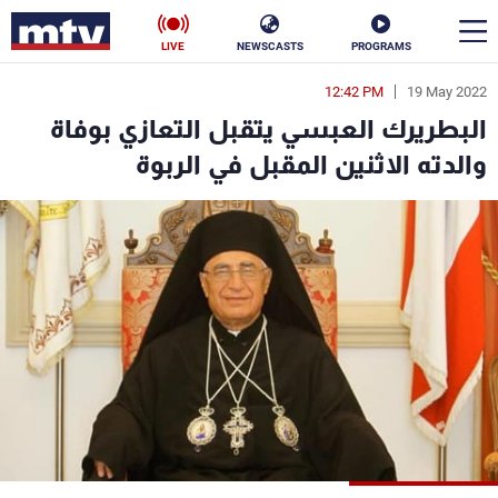
LIVE
NEWSCASTS
PROGRAMS
12:42 PM
19 May 2022
en
البطريرك العبسي يتقبل التعازي بوفاة
الأخبار
والدته الاثنين المقبل في الربوة
سياسة
ناس
إقتصاد
فن
منوعات
رياضة
كأس العالم
البرامج
جدول البرامج