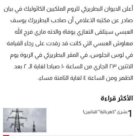
شاهد البرامج
أعلن الديوان البطريركي للروم الملكيين الكاثوليك في بيان
الترددات
صادر عن مكتبه الاعلامي أن صاحب البطريرك يوسف
العبسي سيتلقى التعازي بوفاة والدته ماري فرج الله
عن MTV
وظائف
الإنـتـاج
تواصل معنا
مهاوش العبسي التي كانت قد رقدت على رجاء القيامة
لاعلاناتكم
شروط الإسـتخدام
في لوس انجلوس، في المقر البطريركي في الربوة يوم
سياسة الخصوصية
الاثنين ٢٣ الجاري من الساعة ١٠ صباحا لغاية الـ ٢ بعد
الظهر ومن الساعة ٤ لغاية الثامنة مساء.
الأكثر قراءة
1
بشرى "كهربائية" للبنانيين!