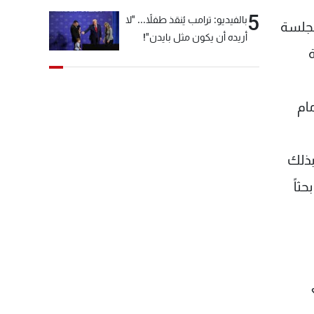
5
بالفيديو: ترامب يُنقذ طفلاً... "لا
لجلسة
أريده أن يكون مثل بايدن"!
ام
بذلك
ثاً