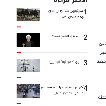
1
إسرائيليّون تسلّلوا الى لبنان...
وهذا ما حلّ بهم
2
من يصدّق الشيخ نعيم؟
ادئ
يير
اقطة
3
بشرى "كهربائية" للبنانيين!
4
أكثر من ٨٠٠ ألف دراجة نصفها غير
مسجّل: جمهورية على
لخطة
"دولابَين"!