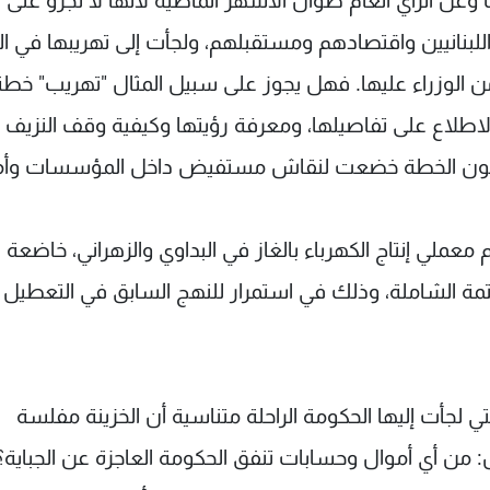
وعن الرأي العام طوال الأشهر الماضية لأنها لا تجرؤ على
لبنانيين واقتصادهم ومستقبلهم، ولجأت إلى تهريبها في ا
الوزراء عليها. فهل يجوز على سبيل المثال "تهريب" خطة
اطلاع على تفاصيلها، ومعرفة رؤيتها وكيفية وقف النزيف
 تكون الخطة خضعت لنقاش مستفيض داخل المؤسسات وأم
ملي إنتاج الكهرباء بالغاز في البداوي والزهراني، خاضعة 
ة الشاملة، وذلك في استمرار للنهج السابق في التعطيل بح
ي لجأت إليها الحكومة الراحلة متناسية أن الخزينة مفلسة
ل: من أي أموال وحسابات تنفق الحكومة العاجزة عن الجباية؟