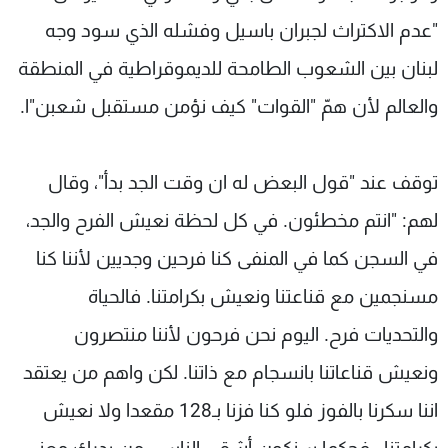
"عدم الاكتراث لجبران باسيل وفشله الذي سود وجه
لبنان بين الشعوب الطامحة للديموقراطية في المنطقة
والعالم لأن همّ "القوات" كيف نؤمن مستقبل شعبن"ا.
توقف عند "قول البعض له ان وقت الجد بدأ"، وقال
لهم: "انتم مخطئون. في كل لحظة نعيش الفرح والجد،
في السجن كما في المنفى كنا فرحين وجديين لأننا كنا
مسنجمين مع قناعتنا ونعيش بكرامتنا. فالحياة
والتحديات فرح. اليوم نحن فرحون لأننا منتصرون
ونعيش قناعاتنا بانسجام مع ذاتنا. لكن واهم من يعتقد
اننا سكرنا بالفوز فلو كنا فزنا بـ128 مقعدا ولا نعيش