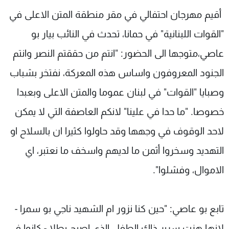
شاهد البرامج
أقيم مهرجان احتفالي في مقر منطقة المتن الاعلى في
الترددات
"القوات اللبنانية" في حمانا، تحدث في النائب بيار بو
عاصي،متوجها الى الحضور: "انتم من حققتم النصر وانتم
عن MTV
وظائف
الإنـتـاج
تواصل معنا
الجنود المعروفون واساس هذه المعركة، نفتخر بشباب
لاعلاناتكم
شروط الإسـتخدام
وصبايا "القوات" في لبنان عموما والمتن الاعلى وبعبدا
سياسة الخصوصية
خصوصا. "ما حدا في علينا" لانكم العاصفة التي لا يمكن
لاحد الوقوف في وجهها وقد حاولوا كثيرا ان بالسلاح او
التهديد وسخروا أثمن ما لديهم واسخف ما نعتبر، اي
الاموال، وفشلوا".
تابع بو عاصي: "حين كنا نزور ام الشهيد ناجي بو سمرا -
لانها هزت سرير ذاك الطفل الذي اصبح بطلا - كانوا في