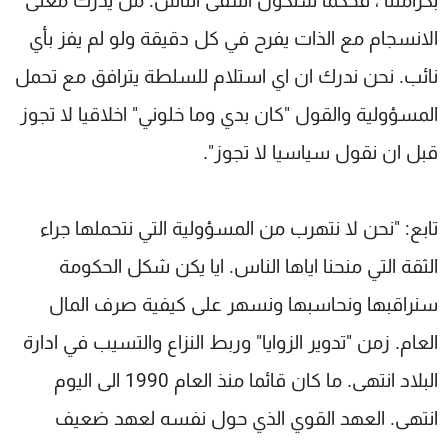
بكرامتنا ، فحكما سنكون أشقى الناس. من يدرك معنى
الانسجام مع الذات يفرح في كل دقيقة ولو لم يفز بأي
نائب. نحن ندرك ان اي استلام للسلطة يترافق مع تحمل
المسؤولية والقول "كان بدي وما خلوني" اخلاقيا لا تجوز
قبل ان نقول سياسيا لا تجوز".
تابع: "نحن لا نتهرب من المسؤولية التي نتحملها جراء
الثقة التي منحنا اياها الناس. ايا يكن شكل الحكومة
سنراقبها ونحاسبها ونسهر على كيفية صرف المال
العام. زمن "تدوير الزوايا" وربط النزاع والتسيب في ادارة
البلاد انتهى. ما كان قائما منذ العام 1990 الى اليوم
انتهى. العهد القوي الذي حول نفسه لعهد ضعيف