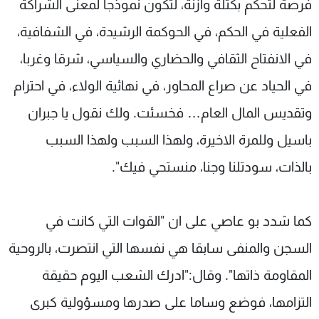
فرصة لتحكم بكتلة وازنة، لتكون نموذجا لمعنى الشراكة
الفعلية في الحكم، في الحوكمة الرشيدة، في الشفافية،
في الانفتاح الثقافي والحضاري والسياسي، شرقا وغربا،
في الحياد عن صراع المحاور، في نهائية الولاء، في احترام
وتقديس المال العام… فخسئت. ولك نقول يا جبران
باسيل وللمرة الاخيرة، ولهذا السبب ولهذا السبب
بالذات، سودتلنا وجنا، منستحي فيك".
كما شدد بو عاصي على ان "القوات التي كانت في
السجن والمنفى سابقا هي نفسها التي انتصرت، بالروحية
المقاومة ذاتها". وقال:"ادرك الشعب اليوم حقيقة
التزامها، فوضع وساما على صدرها ومسؤولية كبرى