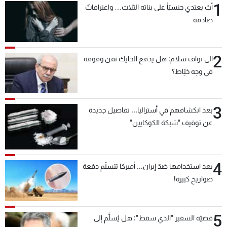
1
أبٌ يعتدي جنسيّاً على بناته الثلاث… واعترافاتٌ
صادمة
2
الى نواف سلام: هل يدفع الحايك ثمن وقوفه
في وجه خيّاط؟
3
بعد انكشافهم في أستراليا... تفاصيل جديدة
عن توقيف "شبكة الكوكايين"
4
بعد استخدامها ضدّ إيران... أميركا تتسلّم دفعة
صواريخ كبيرة!
5
قضيّة السفير "الذي سقط": هل يُسلَّم إلى