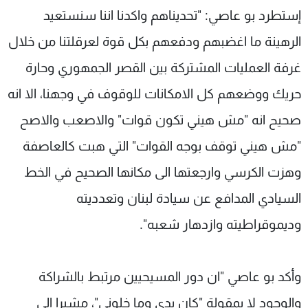
إستطرد بو عاصي: "تحديناهم واكدنا اننا سنستعيد
الرهينة ما اغضبهم ودفعهم بكل قوة لعرقلتنا من خلال
غرفة العمليات المشتركة بين القصر الجمهوري وحارة
حريك ووضعهم كل الامكانات للوقوف في وجهنا، الا انه
صحيح انه "مش هيني تكون قوات" والاصعب والاصح
"مش هيني توقف بوجه القوات" التي هبت كالعاصفة
وهزت الكرسي وارجعتها الى مكانها الصحيح في الخط
السيادي المدافع عن سيادة لبنان وتعدديته
وديموقراطيته وازدهار شعبه".
وأكد بو عاصي "ان دور المسيحيين مرتبط بالشراكة
والوجود لا بمقولة "كان بدي وما خلوني"، مشيرا الى