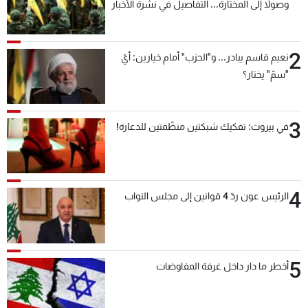
وصولاً إلى المختارة... التفاصيل في نشرة الأخبار
بعد قليل
2
نعيم قاسم يبادر... و"الحزب" أمام خيارين: أيّ
"سمّ" يختار؟
3
في بيروت: تفكيك شبكتين منظّمتين للدعارة!
4
الرئيس عون ردّ 4 قوانين إلى مجلس النواب
5
أخطر ما دار داخل غرفة المفاوضات