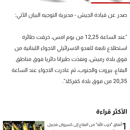
شاهد البرامج
الترددات
صدر عن قيادة الجيش - مديرية التوجيه البيان الآتي:
عن MTV
وظائف
"عند الساعة 12,25 من يوم امس، خرقت طائرة
الإنـتـاج
تواصل معنا
لاعلاناتكم
شروط الإسـتخدام
استطلاع تابعة للعدو الاسرائيلي الاجواء اللبنانية من
سياسة الخصوصية
فوق بلدة رميش، ونفذت طيرانا دائريا فوق مناطق
البقاع، بيروت والجنوب، ثم غادرت الاجواء عند الساعة
20,35 من فوق بلدة كفركلا".
الأكثر قراءة
1
أنفاق "حزب الله" من البقاع إلى كسروان فجبيل