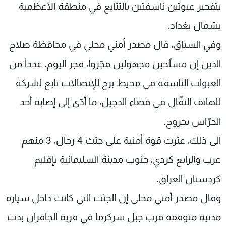
بتفجير عبوتين ناسفتين بالتتابع في منطقة الأعظمية
بشمال بغداد.
وفي السياق، قال مصدر أمني محلي في محافظة صلاح
الدين إن مسلّحين مجهولين فجّروا، فجر اليوم، عدداً من
العبوات الناسفة في محيط برج للإتصالات تابع لشركة
للهاتف النقّال في قضاء الدجيل، ما أدّى إلى إصابة أحد
الحرّاس بجروح.
الى ذلك، عثرت قوة أمنية على جثث 4 رجال، 3 منهم
عرب والرابع كردي، جنوب مدينة السليمانية بإقليم
كردستان العراق.
وقال مصدر أمني محلي إن الجثث التي كانت داخل سيارة
مدنية متوقفة قرب جبل سركرما في قرية الجافران بدت