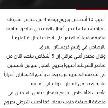
شاهد البرامج
الترددات
أصيب 10 أشخاص بجروح بينهم 4 من عناصر الشرطة
عن MTV
وظائف
العراقية، بسلسلة من أعمال العنف في مناطق عراقية
الإنـتـاج
تواصل معنا
متفرقة، فيما تم العثور على 4 جثث لرجال قتلوا رمياً
لاعلاناتكم
شروط الإسـتخدام
سياسة الخصوصية
بالرصاص في إقليم كردستان العراق.
وقال مصدر أمني عراقي إن 5 أشخاص بينهم اثنان من
عناصر الشرطة، أصيبوا بجروح بانفجار عبوتين ناسفتين
في منطقة العامرية غرب بغداد، وألحق الانفجاران أضراراً
مادية بعدد من السيارات والمباني المدنية.
وأصيب 3 أشخاص بجروح بانفجار عبوتين ناسفتين في
منطقة اللطيفية جنوب بغداد. كما أصيب شرطي بجروح