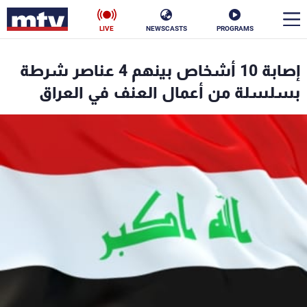
LIVE
NEWSCASTS
PROGRAMS
en
إصابة 10 أشخاص بينهم 4 عناصر شرطة
الأخبار
بسلسلة من أعمال العنف في العراق
سياسة
ناس
إقتصاد
فن
منوعات
رياضة
كأس العالم
البرامج
جدول البرامج