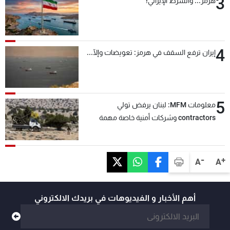
3
هرمز... والشرط الإيراني!
4
إيران ترفع السقف في هرمز: تعويضات وإلّا...
5
معلومات MFM: لبنان يرفض تولي
contractors وشركات أمنية خاصة مهمة
التحقق من نزع سلاح "حزب الله"
-
+
A
A
أهم الأخبار و الفيديوهات في بريدك الالكتروني