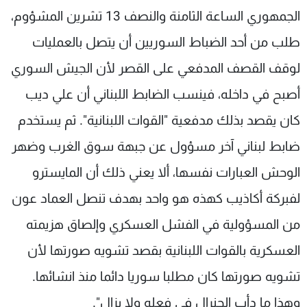
الجمهوري الساعة الثامنة والنصف 13 تشرين المشؤوم،
طلب من أحد الضباط السوريين أن يتصل بالعمليات
لوقف القصف المدفعي على القصر لأن الجيش السوري
أصبح في داخله، فينسب الضابط اللبناني أن علي ديب
كان يقصد بذلك مدفعية "القوات اللبنانية". ثم يستخدم
ضابط لبناني آخر مسؤول عن جبهة سوق الغرب وضهر
الوحش العبارات نفسها، ألا يعني ذلك أن المايسترو
لفبركة أكاذيب كهذه هو واحد بهدف تنصل العماد عون
من المسؤولية في الفشل العسكري وإلصاق هزيمته
العسكرية بالقوات اللبنانية بقصد تشويه صورتها لأن
تشويه صورتها كان مطلبا سوريا دائما منذ انشائها.
وهذا ما دأب الجنرال في فعله ولا يزال".