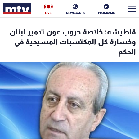
LIVE
NEWSCASTS
PROGRAMS
en
قاطيشه: خلاصة حروب عون تدمير لبنان
الأخبار
وخسارة كل المكتسبات المسيحية في
الحكم
سياسة
ناس
إقتصاد
فن
منوعات
رياضة
كأس العالم
البرامج
جدول البرامج