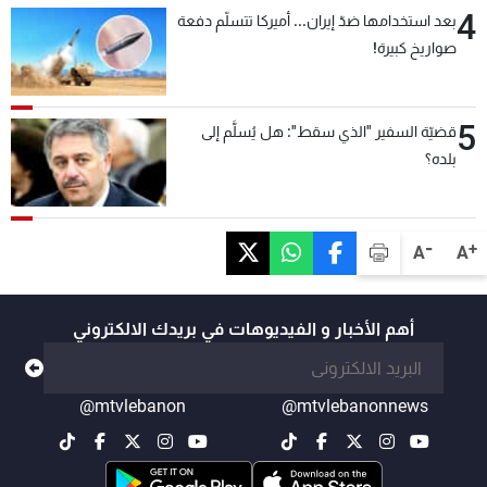
4
بعد استخدامها ضدّ إيران... أميركا تتسلّم دفعة
صواريخ كبيرة!
5
قضيّة السفير "الذي سقط": هل يُسلَّم إلى
بلده؟
-
+
A
A
أهم الأخبار و الفيديوهات في بريدك الالكتروني
@mtvlebanon
@mtvlebanonnews