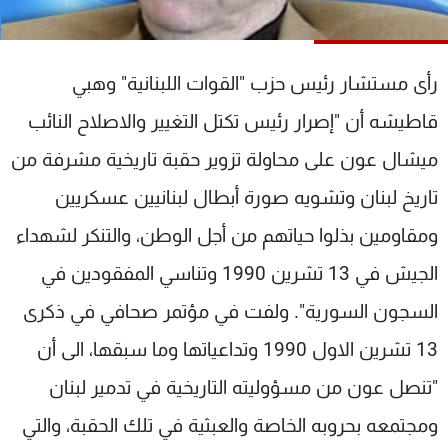
شاهد البرامج
الترددات
رأى مستشار رئيس حزب "القوات اللبنانية" وهبي
عن MTV
وظائف
قاطيشه أن "إصرار رئيس تكتل التغيير والاصلاح النائب
الإنـتـاج
تواصل معنا
ميشال عون على محاولة تزوير حقبة تاريخية مشرفة من
لاعلاناتكم
شروط الإسـتخدام
سياسة الخصوصية
تاريخ لبنان وتشويه صورة أبطال لبنانيين عسكريين
ومقاومين بذلوا حياتهم من أجل الوطن، والتنكر لشهداء
الجيش في 13 تشرين 1990 وتناسي المفقودين في
السجون السورية". ولفت في مؤتمر صحافي في ذكرى
13 تشرين الاول 1990 وتداعياتها وما سبقها، الى أن
"تنصل عون من مسؤوليته التاريخية في تدمير لبنان
ومجتمعه بحروبه الخاصة والعبثية في تلك الحقبة، والتي