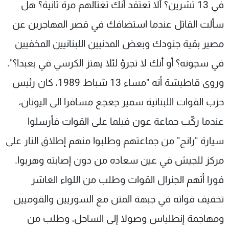
في 13 تشرين؟ ألا تعتقد أنك تغتالهم مرة ثانية؟ هل
سألت القاتل عندما استضافك في قصر المهاجرين عن
مصير بقية جنودك وبعض المدنيين اللبنانيين المخفيين
في سجونه؟ أو أنك لا تجرؤ لئلا يهتز الكرسي في بعبدا؟".
وروى قاطيشة أنه "مساء 13 شباط 1989، كان رئيس
حزب القوات اللبنانية سمير جعجع مسافرا الى اليونان،
عندما ركّب جماعة عون فيلما على القوات فأرسلوا
سيارة "رانج" من جماعتهم وطلبوا منهم إطلاق النار على
مركز للجيش في عين سعاده من دون إصابته وهربوا.
فورا أتهم الجنرال القوات وطلب من اللواء العاشر
تخفيف قواته في جبهة المتن مع السوريين والقوميين
ومهاجمة إنطلياس وصولا إلى الساحل، وطلب من