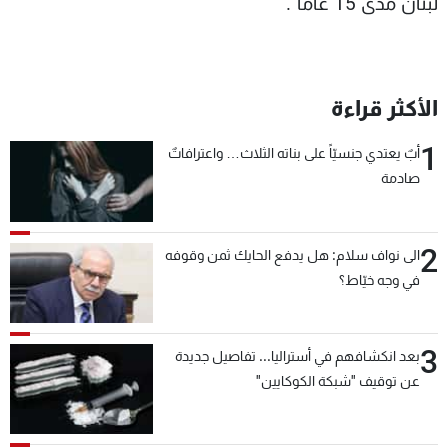
لبنان مدى 15 عاما".
الأكثر قراءة
1
أبٌ يعتدي جنسيّاً على بناته الثلاث… واعترافاتٌ
صادمة
2
الى نواف سلام: هل يدفع الحايك ثمن وقوفه
في وجه خيّاط؟
3
بعد انكشافهم في أستراليا... تفاصيل جديدة
عن توقيف "شبكة الكوكايين"