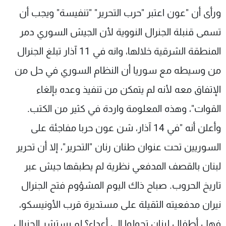
ورأى أن "عون اعتبر "حرب التحرير" "تنفيسة" ويجب أن
تسمى قنبلة الجنرال النووية لأن الجيش السوري دمر
المنطقة الشرقية خلالها، وانه في 11 آذار تبلغ الجنرال
من وسيطه مع سوريا أن النظام السوري في حل من
الإتفاق معه لأنه لم يتمكن من تنفيذ وعده بإلغاء
القوات"، وهذه المعلومة واردة في كثير من الكتب.
وأعلن أنه "في 14 آذار، شن عون حربا مفاجئة على
السوريين تحت عنوان طنان رنان "التحرير"، إلا أن تحرير
لبنان بالقصف المدفعي نظرية لم يطبقها جيش عبر
تاريخ الحروب. صباح ذاك اليوم المشؤوم فتح الجنرال
نيران مدفعيته الثقيلة على مستديرة قرب الأونيسكو،
فهل أطفال لبنان تحولوا إلى أعداء؟ لم يستشر الجنرال