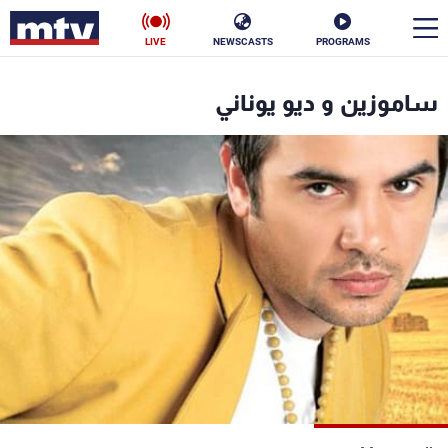
LIVE
NEWSCASTS
PROGRAMS
en
ساموزين و ديو يوناني
الأخبار
سياسة
ناس
إقتصاد
فن
منوعات
رياضة
كأس العالم
البرامج
جدول البرامج