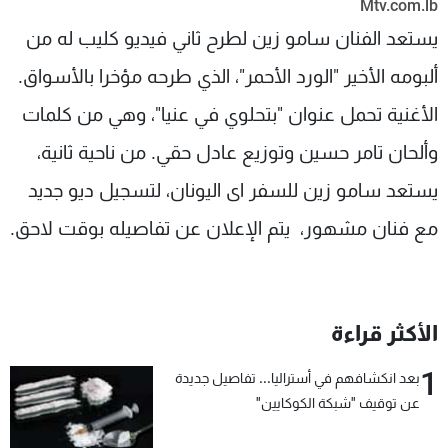
Mtv.com.lb
شاهد البرامج
يستعد الفنان سامو زين لطرح ثاني فيديو كليب له من
الترددات
ألبومه الأخير "الورد الأحمر"، الذي طرحه مؤخرا بالأسواق.
الأغنية تحمل عنوان "بتحلوي في عنيا"، وهي من كلمات
عن MTV
وظائف
الإنـتـاج
تواصل معنا
وألحان تامر حسين وتوزيع عادل حقي. من ناحية ثانية،
لاعلاناتكم
شروط الإسـتخدام
سياسة الخصوصية
يستعد سامو زين للسفر اى اليونان، لتسجيل ديو جديد
مع فنان مشهور، يتم الإعلان عن تفاصيله بوقت لاحق.
الأكثر قراءة
1
بعد انكشافهم في أستراليا... تفاصيل جديدة
عن توقيف "شبكة الكوكايين"