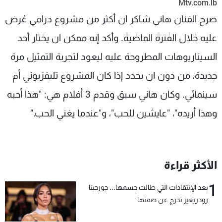
Mtv.com.lb
شاهد البرامج
صرح الفنان هاني شاكر ان أكثر من مشروع درامي عُرض
الترددات
عليه خلال الفترة الماضية. وأكد إنه ممكن ان يختار أحد
السيناريوهات المطروحة عليه ليعود لتجربة التمثيل مرة
عن MTV
وظائف
الإنـتـاج
تواصل معنا
جديدة، من دون ان يحدد إذا كان المشروع تليفزيوني أم
لاعلاناتكم
شروط الإسـتخدام
سياسة الخصوصية
سينمائي. وكان هاني سبق وقدم 3 أفلام هي: "هذا أحبه
وهذا أريده"، "عايشين للحب"، و"عندما يغني الحب."
الأكثر قراءة
1
بعد الإنتقادات التي طالت جسمها... جورجينا
رودريغيز تخرج عن صمتها