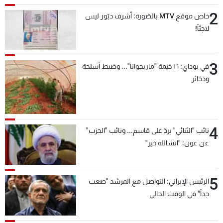
2
خاص موقع MTV بالصّورة: أشرف دبّور ليس
لاجئاً!
3
في بوداي: ١٦ خيمة "ماريجوانا"... وضبط أسلحة
وذخائر
4
نائب "الثنائي" يردّ على قاسم... ونائب "الحزب"
عن عون: "انشالله خير"
5
الرئيس الإيراني: التواصل مع المرشد "صعب
جداً" في الوقت الحالي