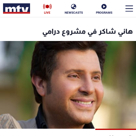
LIVE
NEWSCASTS
PROGRAMS
en
هاني شاكر في مشروع درامي
الأخبار
سياسة
ناس
إقتصاد
فن
منوعات
رياضة
كأس العالم
البرامج
جدول البرامج