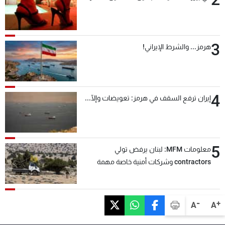
3
هرمز... والشرط الإيراني!
4
إيران ترفع السقف في هرمز: تعويضات وإلّا...
5
معلومات MFM: لبنان يرفض تولي
contractors وشركات أمنية خاصة مهمة
التحقق من نزع سلاح "حزب الله"
-
+
A
A