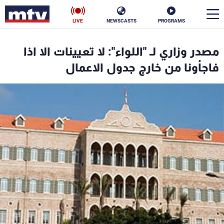
LIVE
NEWSCASTS
PROGRAMS
en
مصدر وزاري لـ "اللواء": لا تعيينات الا اذا
الأخبار
فاجأونا من خارج جدول الاعمال
سياسة
ناس
إقتصاد
فن
منوعات
رياضة
كأس العالم
البرامج
جدول البرامج