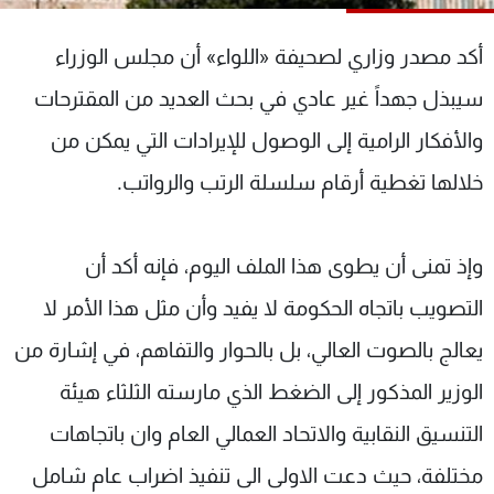
شاهد البرامج
الترددات
أكد مصدر وزاري لصحيفة «اللواء» أن مجلس الوزراء
سيبذل جهداً غير عادي في بحث العديد من المقترحات
عن MTV
وظائف
والأفكار الرامية إلى الوصول للإيرادات التي يمكن من
الإنـتـاج
تواصل معنا
لاعلاناتكم
شروط الإسـتخدام
خلالها تغطية أرقام سلسلة الرتب والرواتب.
سياسة الخصوصية
وإذ تمنى أن يطوى هذا الملف اليوم، فإنه أكد أن
التصويب باتجاه الحكومة لا يفيد وأن مثل هذا الأمر لا
يعالج بالصوت العالي، بل بالحوار والتفاهم، في إشارة من
الوزير المذكور إلى الضغط الذي مارسته الثلثاء هيئة
التنسيق النقابية والاتحاد العمالي العام وان باتجاهات
مختلفة، حيث دعت الاولى الى تنفيذ اضراب عام شامل