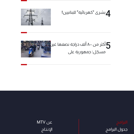
4
بشرى "كهربائية" للبنانيين!
5
أكثر من ٨٠٠ ألف دراجة نصفها غير
مسجّل: جمهورية على
"دولابَين"!
البرامج
عن MTV
جدول البرامج
الإنـتـاج