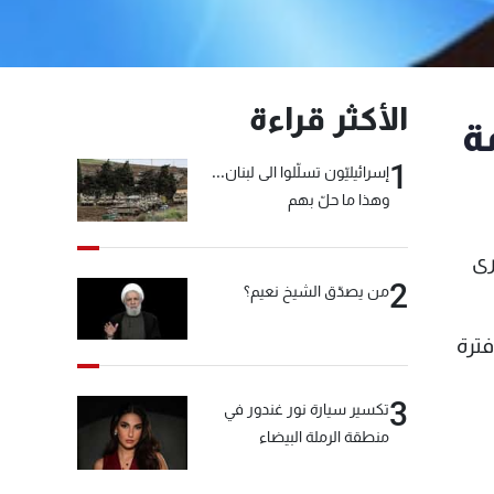
الأكثر قراءة
ة
1
إسرائيليّون تسلّلوا الى لبنان...
وهذا ما حلّ بهم
رى
2
من يصدّق الشيخ نعيم؟
فترة
3
تكسير سيارة نور غندور في
منطقة الرملة البيضاء