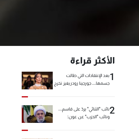
الأكثر قراءة
1
بعد الإنتقادات التي طالت
جسمها... جورجينا رودريغيز تخرج
عن صمتها
2
نائب "الثنائي" يردّ على قاسم...
ونائب "الحزب" عن عون:
"انشالله خير"