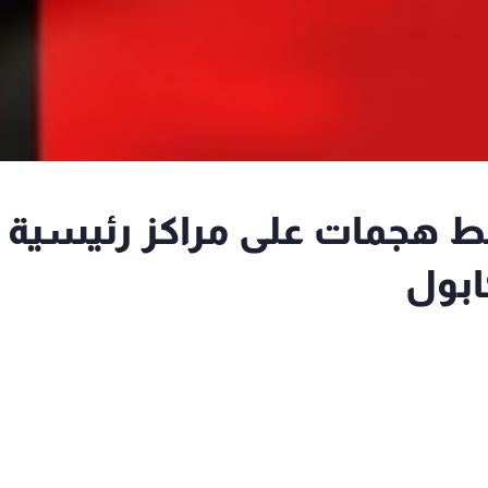
بط هجمات على مراكز رئيسية
ابول