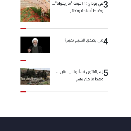
3
في بوداي: ١٦ خيمة "ماريجوانا"...
وضبط أسلحة وذخائر
4
من يصدّق الشيخ نعيم؟
5
إسرائيليّون تسلّلوا الى لبنان...
وهذا ما حلّ بهم