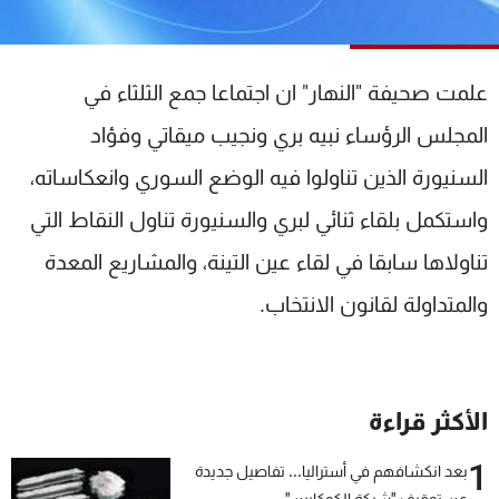
شاهد البرامج
الترددات
علمت صحيفة "النهار" ان اجتماعا جمع الثلثاء في
عن MTV
وظائف
المجلس الرؤساء نبيه بري ونجيب ميقاتي وفؤاد
الإنـتـاج
تواصل معنا
السنيورة الذين تناولوا فيه الوضع السوري وانعكاساته،
لاعلاناتكم
شروط الإسـتخدام
سياسة الخصوصية
واستكمل بلقاء ثنائي لبري والسنيورة تناول النقاط التي
تناولاها سابقا في لقاء عين التينة، والمشاريع المعدة
والمتداولة لقانون الانتخاب.
الأكثر قراءة
1
بعد انكشافهم في أستراليا... تفاصيل جديدة
عن توقيف "شبكة الكوكايين"