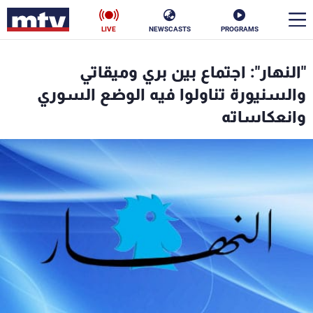
LIVE
NEWSCASTS
PROGRAMS
en
"النهار": اجتماع بين بري وميقاتي
الأخبار
والسنيورة تناولوا فيه الوضع السوري
وانعكاساته
سياسة
ناس
إقتصاد
فن
منوعات
رياضة
كأس العالم
البرامج
جدول البرامج