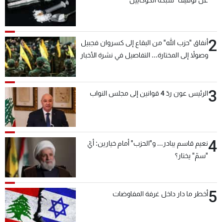
2
أنفاق "حزب الله" من البقاع إلى كسروان فجبيل
وصولاً إلى المختارة... التفاصيل في نشرة الأخبار
بعد قليل
3
الرئيس عون ردّ 4 قوانين إلى مجلس النواب
4
نعيم قاسم يبادر... و"الحزب" أمام خيارين: أيّ
"سمّ" يختار؟
5
أخطر ما دار داخل غرفة المفاوضات