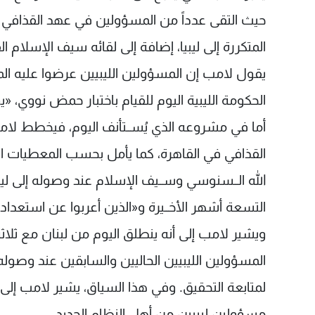
حيث التقى عدداً من المسؤولين في عهد القذافي م
المتكررة إلى ليبيا، إضافة إلى لقائه سيف الإسل
يقول لامب إن المسؤولين الليبيين عرضوا عليه الم
الحكومة الليبية اليوم للقيام باختبار حمض نووي، «يوا
أما في مشروعه الذي يُســتأنف اليوم، فيخطط ل
القذافي في القاهرة، كما يأمل بحسب المعطيات الحا
الله الــسنوسي وســيف الإسلام عند وصوله إلى ليبيا، 
التسعة أشهر الأخــيرة و«الذين أعربوا عن استعداد
ويشير لامب إلى أنه ينطلق اليوم من لبنان مع ثلاث
المسؤولين الليبيين الحاليين والسابقين عند وصو
لمتابعة التحقيق. وفي هذا السياق، يشير لامب إل
مسؤولين ليبيين من أهل النظام الجديد.