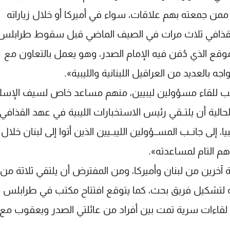
من جمعته بهم علاقات، سواء في أميركا أو خلال زياراته
ام القذافي ثلاث مرات في الصيف الماضي قبل سقوط طرابلس
وقع الذي دُفن فيه الإمام الصدر، وهو يعمل بالتعاون مع
جه بالعديد من العراقيل اللبنانية والليبية».
امب للقاء مسؤولين ليبيين، منهم مساعد خاص لسيف الإسل
لية أن يلتــقي رئيس الاستخبارات الليبية في عهد القذافي
إلى جانــب المســؤولين الليبــيين الذين أتوا إلى لبنان خلال
هم التام لمساعدته».
ة آخرين من لبنان وأميركا، ومن المفترض أن يلتقي ثلاثة من
له لتشكيل فريق بحث، كما يتوقع افتتاح مكتب في طرابلس
ى لقاءات سرية تمت بين أفراد من عائلتي الصدر ويعقوب مع