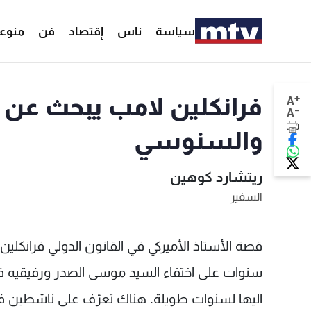
سياسة
ناس
إقتصاد
فن
منوع
+
فرانكلين لامب يبحث عن 
A
-
A
والسنوسي
ريتشارد كوهين
السفير
اليها لسنوات طويلة. هناك تعرّف على ناشطين في