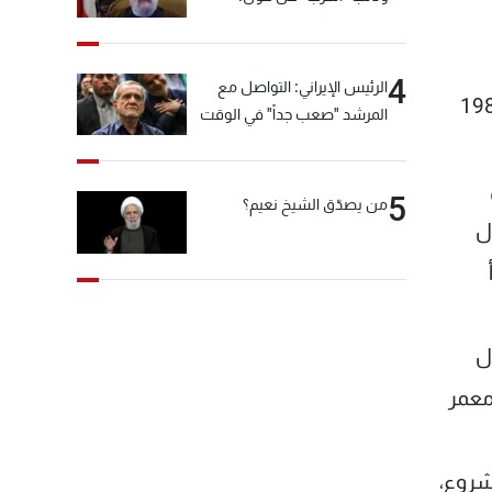
"انشالله خير"
4
الرئيس الإيراني: التواصل مع
وم من حارة حريك مقراً لإقامته، بقضية الإمام الصدر بدأت في العام 1982
المرشد "صعب جداً" في الوقت
الحالي
5
من يصدّق الشيخ نعيم؟
ل
ل
معمر
شروع،