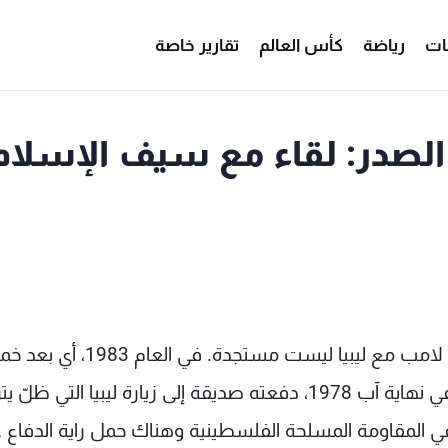
ات
رياضة
كأس العالم
تقارير خاصة
الصدر: لقاء مع سيف الإسلام
قصة الأستاذ الأميركي في القانون الدولي فرانكلين لامب مع ليبيا ليست مستجدة. ف
سنوات على اختفاء السيد موسى الصدر ورفيقيه في نهاية آب 1978، دفعته صديقة إلى زيارة ليبيا التي ظلّ
 المقاومة المسلحة الفلسطينية وهناك حمل راية الدفاع 