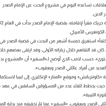
اقات تساعده اليوم في مشروع البحث عن الإمام الصدر
الدين.
معرفة الصحافي المخضرم، الذي يتخذ الي
الكونغرس الأميركي.
دأ لامب «مشروعاً مكثفاً» استغرق خمسة أشهر من البحث في قضية الصدر في
كان قد التقاهم خلال زياراته الأولى، وقد ارتقى بعضهم خلا
توى»، حسب لامب الذي أوضح لـ«السفير» أن «المشروع بدأ
العديد من أفراد عائلتي الصدر ويعقوب».
ة «كاونتربانش» وموقع «المنار» الإنكليزي، إلى ليبيا لاستكما
حيث يخطط للقاء عدد من المسؤولين السابقين في عهد 
ورة الليبية».
لتي الصدر ويعقوب، «السفير» عما تمّ تحقيقه منذ بداية الم