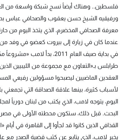
فلسطين.. وهناك أيضاً نسج شبكة واسعة من العل
ورفيقيه الشيخ حسن يعقوب والصحافي عباس بدر 
عندما كان في زيارة إلى بيروت كعضو في وفد من 
في بداية صيف العام 2011، ب
طرابلس بـ«التعاون مع مجموعة من الليبيين الذين 
العقدين الماضيين ليصبحوا مسؤولين رفيعي المس
لأسباب كثيرة، بينها علاقة الصداقة التي تجمعني ب
اليوم، يتوجه لامب، الذي يكتب من لبنان دورياً لمجل
البحث. قبل ذلك، ستكون محطته الأولى في مصر 
القذافي الذين كانوا قد لجأوا إلى القاهرة في أيام «الث
يخبر لامب، الذي يتابع عن كثب قضية الصدر مع عائ