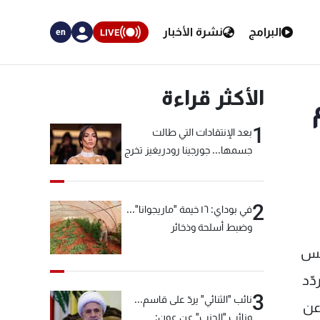
البرامج
نشرة الأخبار
LIVE
en
الأكثر قراءة
1
بعد الإنتقادات التي طالت
جسمها... جورجينا رودريغيز تخرج
عن صمتها
2
في بوداي: ١٦ خيمة "ماريجوانا"...
وضبط أسلحة وذخائر
ي العام 1983، أي بعد خمس
 يتردّد
3
نائب "الثنائي" يردّ على قاسم...
عن
ونائب "الحزب" عن عون: