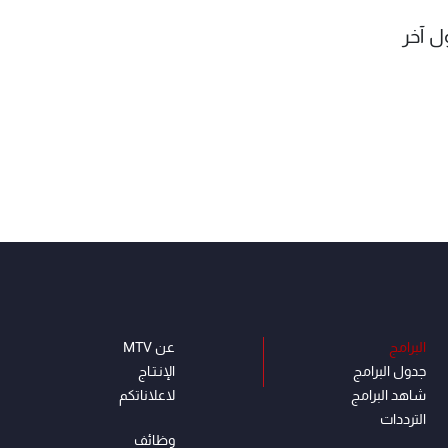
ل آخر
البرامج
عن MTV
جدول البرامج
الإنـتـاج
شاهد البرامج
لاعلاناتكم
الترددات
وظائف