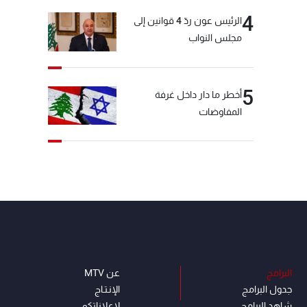
4
الرئيس عون ردّ 4 قوانين إلى
مجلس النواب
5
أخطر ما دار داخل غرفة
المفاوضات
البرامج
عن MTV
جدول البرامج
الإنـتـاج
شاهد البرامج
لاعلاناتكم