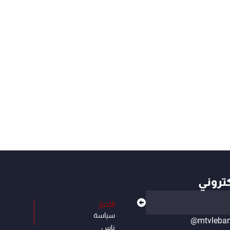
كتروني
الأخبار
سياسة
@mtvleba
ناس