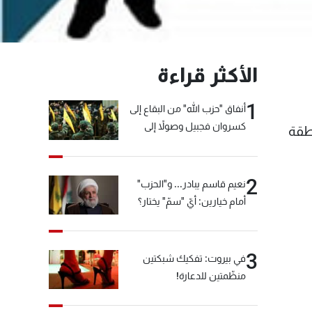
الأكثر قراءة
1
أنفاق "حزب الله" من البقاع إلى
كسروان فجبيل وصولاً إلى
نطقة
المختارة... التفاصيل في نشرة
الأخبار بعد قليل
2
نعيم قاسم يبادر... و"الحزب"
أمام خيارين: أيّ "سمّ" يختار؟
3
في بيروت: تفكيك شبكتين
منظّمتين للدعارة!