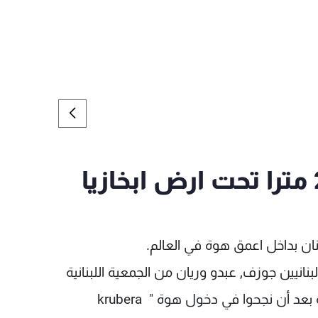
نان بداخل اعمق هوة في العالم.
لبنانيين جوزف, عبدو وريان من الجمعية اللبنانية
لدراسة المغاور. تركوا لبنان في 9 اب ليعودوا اليه بعد أن نجحوا في دخول هوة " krubera