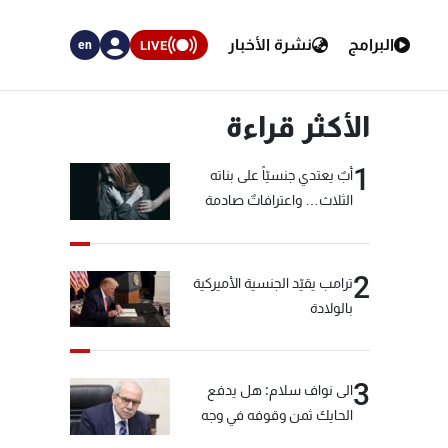
البرامج
نشرة الأخبار
LIVE
en
الأكثر قراءة
1
أبٌ يعتدي جنسيّاً على بناته
الثلاث… واعترافاتٌ صادمة
2
ترامب يقيّد الجنسية الأميركية
بالولادة
3
الى نواف سلام: هل يدفع
الحايك ثمن وقوفه في وجه
خيّاط؟