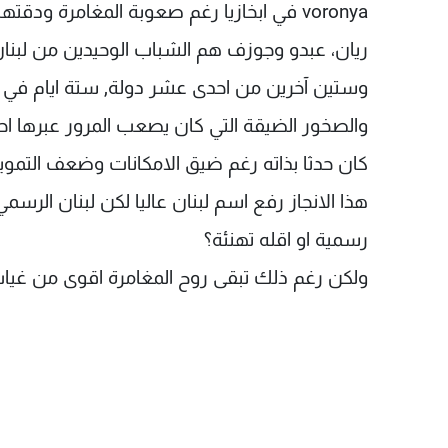
voronya في ابخازيا رغم صعوبة المغامرة ودقتها.
ريان، عبدو وجوزف هم الشباب الوحيدين من لبنان 
وستين آخرين من احدى عشر دولة, ستة ايام في ال
كان حدثا بذاته رغم ضيق الامكانات وضعف التموي
هذا الانجاز رفع اسم لبنان عاليا لكن لبنان الرسم
رسمية او اقله تهنئة؟
ولكن رغم ذلك تبقى روح المغامرة اقوى من غياب 