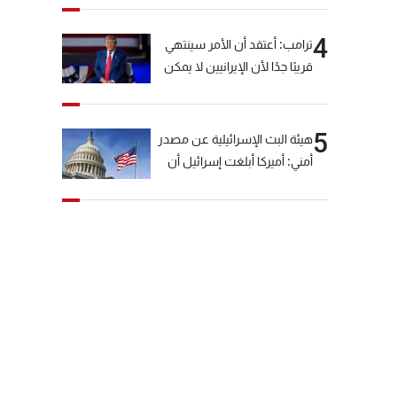
4
ترامب: أعتقد أن الأمر سينتهي
قريبًا جدًا لأن الإيرانيين لا يمكن
أن يستمروا على هذا الحال
5
هيئة البث الإسرائيلية عن مصدر
أمني: أميركا أبلغت إسرائيل أن
"حزب الله" لم يخرق وقف إطلاق
النار أمس في مجدل زون
وطلبت منها عدم التصعيد
خشية أن يؤثر ذلك على
مفاوضات روما