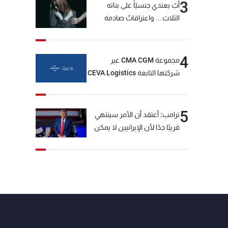
3
أبٌ يعتدي جنسيّاً على بناته
الثلاث… واعترافاتٌ صادمة
4
مجموعة CMA CGM عبر
شركتها التابعة CEVA Logistics
تُنجز الاستحواذ على مجموعة
فتّال
5
ترامب: أعتقد أن الأمر سينتهي
قريبًا جدًا لأن الإيرانيين لا يمكن
أن يستمروا على هذا الحال