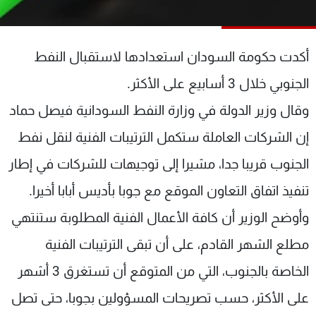
شاهد البرامج
الترددات
أكدت حكومة السودان استعدادها لاستقبال النفط
عن MTV
وظائف
الجنوبي خلال 3 أسابيع على الأكثر.
الإنـتـاج
تواصل معنا
وقال وزير الدولة في وزارة النفط السودانية فيصل حماد
لاعلاناتكم
شروط الإسـتخدام
سياسة الخصوصية
إن الشركات العاملة ستكمل الترتيبات الفنية لنقل نفط
الجنوب قريبا جدا، مشيرا إلى توجيهات للشركات في إطار
تنفيذ اتفاق التعاون الموقع مع جوبا بأديس أبابا أخيرا.
وأوضح الوزير أن كافة الأعمال الفنية المطلوبة ستنتهي
مطلع الشهر القادم، على أن تبقى الترتيبات الفنية
الخاصة بالجنوب، التي من المتوقع أن تستغرق 3 أشهر
على الأكثر، حسب تصريحات المسؤولين بجوبا، حتى تصل