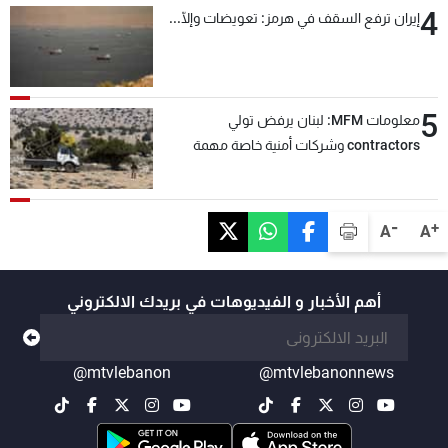
4
إيران ترفع السقف في هرمز: تعويضات وإلّا...
5
معلومات MFM: لبنان يرفض تولي
contractors وشركات أمنية خاصة مهمة
التحقق من نزع سلاح "حزب الله"
-
+
A
A
أهم الأخبار و الفيديوهات في بريدك الالكتروني
@mtvlebanon
@mtvlebanonnews