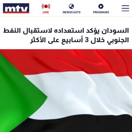
LIVE
NEWSCASTS
PROGRAMS
en
السودان يؤكد استعداده لاستقبال النفط
الأخبار
الجنوبي خلال 3 أسابيع على الأكثر
سياسة
ناس
إقتصاد
فن
منوعات
رياضة
كأس العالم
البرامج
جدول البرامج