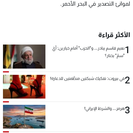
لموانئ التصدير في البحر الأحمر.
الأكثر قراءة
1
نعيم قاسم يبادر... و"الحزب" أمام خيارين: أيّ
"سمّ" يختار؟
2
في بيروت: تفكيك شبكتين منظّمتين للدعارة!
3
هرمز... والشرط الإيراني!