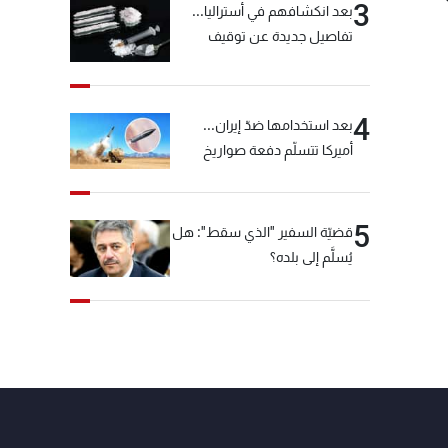
3
بعد انكشافهم في أستراليا...
تفاصيل جديدة عن توقيف
"شبكة الكوكايين"
4
بعد استخدامها ضدّ إيران...
أميركا تتسلّم دفعة صواريخ
كبيرة!
5
قضيّة السفير "الذي سقط": هل
يُسلَّم إلى بلده؟