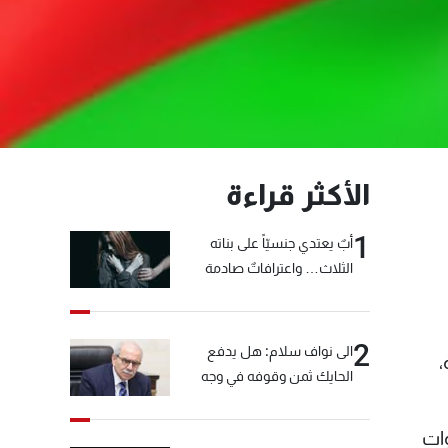
الأكثر قراءة
1
أبٌ يعتدي جنسيّاً على بناته
الثلاث… واعترافاتٌ صادمة
2
الى نواف سلام: هل يدفع
،
الحايك ثمن وقوفه في وجه
خيّاط؟
وات