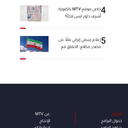
4
خاص موقع MTV بالصّورة:
أشرف دبّور ليس لاجئاً!
5
إعلام رسمي إيراني نقلاً عن
مصدر مطّلع: الاتفاق مع
سلطنة عمان بشأن مضيق
هرمز سيتأجل ما دامت أميركا
تهدد إيران
البرامج
عن MTV
جدول البرامج
الإنـتـاج
شاهد البرامج
لاعلاناتكم