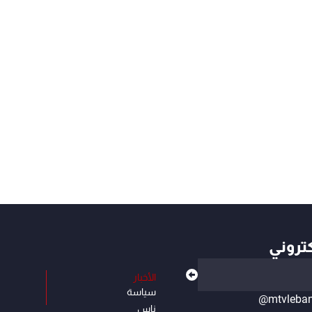
كتروني
الأخبار
سياسة
@mtvleba
ناس