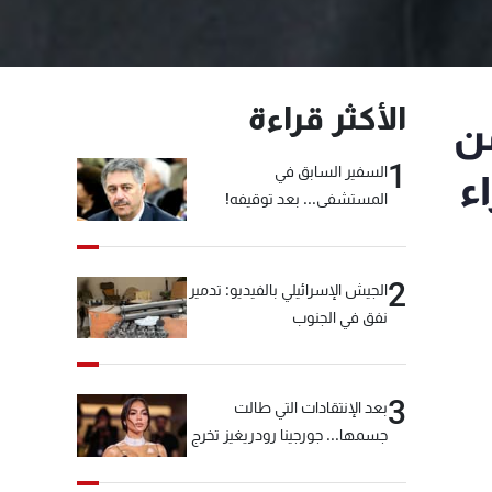
الأكثر قراءة
من
1
السفير السابق في
ء
المستشفى... بعد توقيفه!
2
الجيش الإسرائيلي بالفيديو: تدمير
نفق في الجنوب
3
بعد الإنتقادات التي طالت
جسمها... جورجينا رودريغيز تخرج
عن صمتها