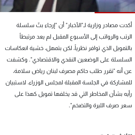
شاهد البرامج
الترددات
أكدت مصادر وزارية لـ"الأخبار" أن "إرجاء بتّ سلسلة
عن MTV
وظائف
الرتب والرواتب إلى الأسبوع المقبل لم يعد مرتبطاً
الإنـتـاج
تواصل معنا
بالتمويل الذي توافر نظرياً، لكن بتمهل، خشية انعكاسات
لاعلاناتكم
شروط الإسـتخدام
سياسة الخصوصية
السلسلة على الوضعين النقدي والاقتصادي". وكشفت
عن أنه "تقرر طلب حاكم مصرف لبنان رياض سلامة،
للمشاركة في الجلسة المقبلة لمجلس الوزراء، لاستبيان
رأيه بشأن المخاطر التي قد يخلفها تمويل كهذا على
سعر صرف الليرة والتضخم".