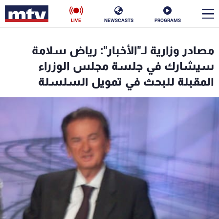
LIVE
NEWSCASTS
PROGRAMS
en
مصادر وزارية لـ"الأخبار": رياض سلامة
الأخبار
سيشارك في جلسة مجلس الوزراء
المقبلة للبحث في تمويل السلسلة
سياسة
ناس
إقتصاد
فن
منوعات
رياضة
كأس العالم
البرامج
جدول البرامج