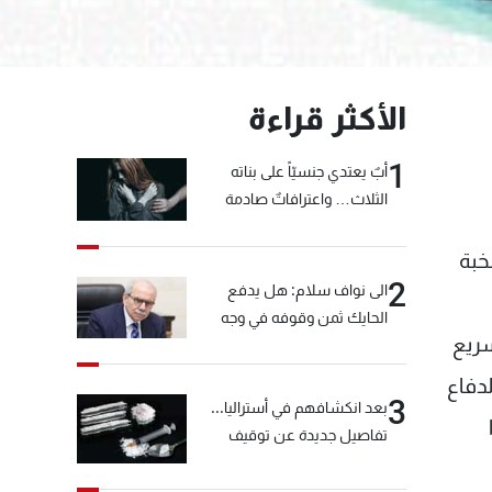
الأكثر قراءة
1
أبٌ يعتدي جنسيّاً على بناته
الثلاث… واعترافاتٌ صادمة
خبة
2
الى نواف سلام: هل يدفع
الحايك ثمن وقوفه في وجه
سريع
خيّاط؟
لدفاع
3
بعد انكشافهم في أستراليا...
تفاصيل جديدة عن توقيف
"شبكة الكوكايين"