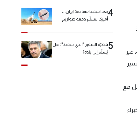
4
بعد استخدامها ضدّ إيران...
أميركا تتسلّم دفعة صواريخ
كبيرة!
5
قضيّة السفير "الذي سقط": هل
هذه المهمة، غير
يُسلَّم إلى بلده؟
لسير
صل مع
راء