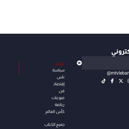
كتروني
الأخبار
سياسة
@mtvleba
ناس
إقتصاد
فن
منوعات
رياضة
كأس العالم
جميع الكـتاب