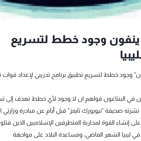
ينفون وجود خطط لتسريع
يبيا
ون" وجود خطط لتسريع تطبيق برنامج تدريبي لإعداد قوات ن
ن في البنتاغون قولهم ان لا وجود لأي خطط تهدف إلى ت
شرته صحيفة "نيويورك تايمز" قبل أيام عن مبادرة وزارتي ا
 على إنشاء القوة لمحاربة المتطرفين الإسلاميين الذين قتلوا
تيفنز و3 أميركيين آخرين في ليبيا الشهر الماضي، ومساعدة البلاد على مواجهة