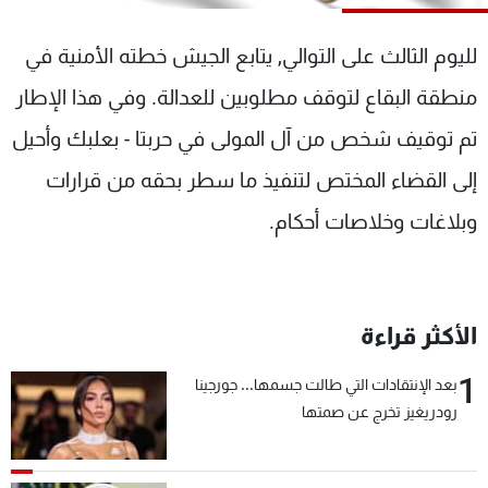
شاهد البرامج
الترددات
لليوم الثالث على التوالي, يتابع الجيش خطته الأمنية في
منطقة البقاع لتوقف مطلوبين للعدالة. وفي هذا الإطار
عن MTV
وظائف
تم توقيف شخص من آل المولى في حربتا - بعلبك وأحيل
الإنـتـاج
تواصل معنا
لاعلاناتكم
شروط الإسـتخدام
إلى القضاء المختص لتنفيذ ما سطر بحقه من قرارات
سياسة الخصوصية
وبلاغات وخلاصات أحكام.
الأكثر قراءة
1
بعد الإنتقادات التي طالت جسمها... جورجينا
رودريغيز تخرج عن صمتها