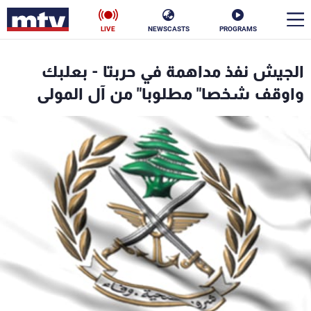
LIVE
NEWSCASTS
PROGRAMS
en
الجيش نفذ مداهمة في حربتا - بعلبك
الأخبار
واوقف شخصا" مطلوبا" من آل المولى
سياسة
ناس
إقتصاد
فن
منوعات
رياضة
كأس العالم
البرامج
جدول البرامج