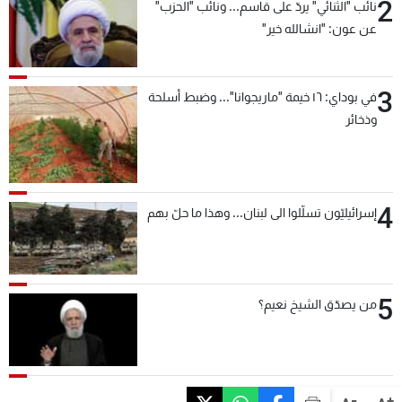
2
نائب "الثنائي" يردّ على قاسم... ونائب "الحزب"
عن عون: "انشالله خير"
3
في بوداي: ١٦ خيمة "ماريجوانا"... وضبط أسلحة
وذخائر
4
إسرائيليّون تسلّلوا الى لبنان... وهذا ما حلّ بهم
5
من يصدّق الشيخ نعيم؟
-
+