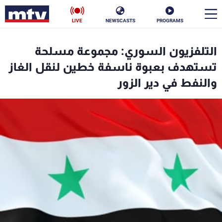
LIVE
NEWSCASTS
PROGRAMS
en
التلفزيون السوري: مجموعة مسلحة
الأخبار
تستهدف بعبوة ناسفة خطين لنقل الغاز
والنفط في دير الزور
سياسة
ناس
إقتصاد
فن
منوعات
رياضة
كأس العالم
البرامج
جدول البرامج