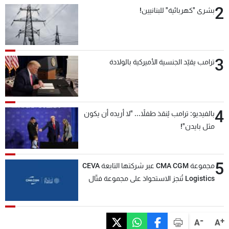
2
بشرى "كهربائية" للبنانيين!
3
ترامب يقيّد الجنسية الأميركية بالولادة
4
بالفيديو: ترامب يُنقذ طفلاً... "لا أريده أن يكون
مثل بايدن"!
5
مجموعة CMA CGM عبر شركتها التابعة CEVA
Logistics تُنجز الاستحواذ على مجموعة فتّال
-
+
A
A