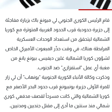
شاهد البرامج
الترددات
قام الرئيس الكوري الجنوبي لي ميونغ باك بزيارة مفاجئة
عن MTV
وظائف
إلى جزيرة حدودية قرب الحدود الغربية المتوترة مع كوريا
الإنـتـاج
تواصل معنا
الشمالية ليتحقق من استعداد الوحدات العسكرية
لاعلاناتكم
شروط الإسـتخدام
سياسة الخصوصية
المرابطة هناك، في وقت حذّر المبعوث الأميركي الخاص
لشؤون كوريا الشمالية غلين ديفيس، بيونغ يانغ من
مغبة أي عمل "استفزازي" ضد الجنوب.
وذكرت وكالة الأنباء الكورية الجنوبية "يونهاب" أن لي زار
للمرة الأولى جزيرة يونبيونغ قرب حدود البحر الأصفر مع
كوريا الشمالية والتي كانت مسرحاً لقصف مدفعي كوري
شمالي منذ سنتين ما أدى إلى مقتل جنديين ومدنيين.