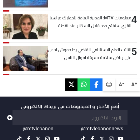
4
معلومات MTV: المديرة العامة للجمارك غراسيا
القزي ستفتح بعد قليل السكانر عند نقطة
المصنع لتسهيل عملية التصدير البري إلى
السعودية والدول العربية
5
النائب العام الاستئنافي القاضي رجا حموش ادعى
على رياض سلامة بسرقة اموال الناس
وتأسيس شركات وهمية بهدف شراء أسهم
مصرفية وتهريبها وتبييض اموال
-
+
A
A
أهم الأخبار و الفيديوهات في بريدك الالكتروني
@mtvlebanon
@mtvlebanonnews