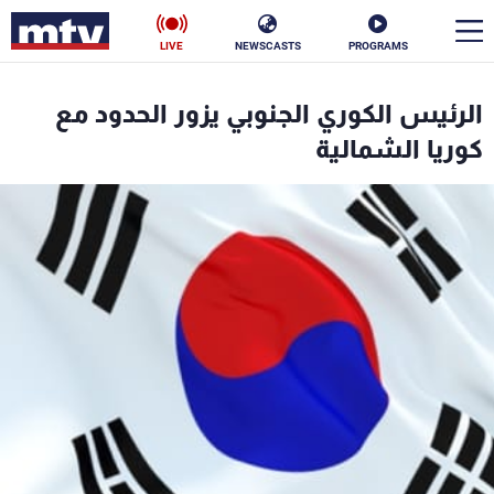
LIVE
NEWSCASTS
PROGRAMS
en
الرئيس الكوري الجنوبي يزور الحدود مع
الأخبار
كوريا الشمالية
سياسة
ناس
إقتصاد
فن
منوعات
رياضة
كأس العالم
البرامج
جدول البرامج