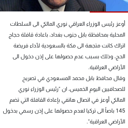
شاهد البرامج
الترددات
أوعز رئيس الوزراء العراقي نوري المالكي الى السلطات
عن MTV
وظائف
المحلية بمحافظة بابل جنوب بغداد، باعادة قافلة حجاج
الإنـتـاج
تواصل معنا
اتراك كانت متجهة الى مكة بالسعودية لأداء فريضة
لاعلاناتكم
شروط الإسـتخدام
سياسة الخصوصية
الحج، وذلك بسبب عدم حصولها على إذن دخول الى
الأراضي العراقية.
وقال محافظ بابل محمد المسعودي في تصريح
للصحافيين اليوم الخميس، ان "رئيس الوزراء نوري
المالكي أوعز في اتصال هاتفي بإعادة القافلة التي تضم
145 باصاً الى تركيا لعدم حصولها على إذن رسمي بدخول
الأراضي العراقية".