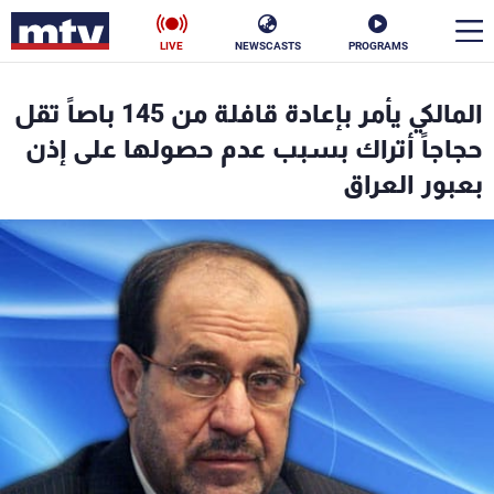
LIVE
NEWSCASTS
PROGRAMS
en
المالكي يأمر بإعادة قافلة من 145 باصاً تقل
الأخبار
حجاجاً أتراك بسبب عدم حصولها على إذن
بعبور العراق
سياسة
ناس
إقتصاد
فن
منوعات
رياضة
كأس العالم
البرامج
جدول البرامج