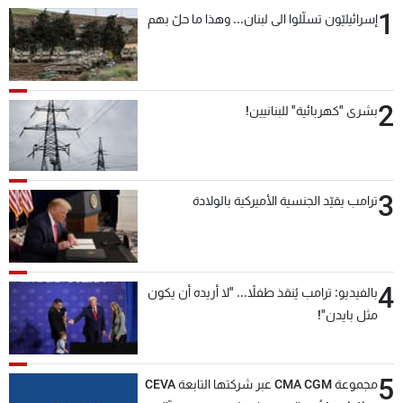
1
إسرائيليّون تسلّلوا الى لبنان... وهذا ما حلّ بهم
2
بشرى "كهربائية" للبنانيين!
3
ترامب يقيّد الجنسية الأميركية بالولادة
4
بالفيديو: ترامب يُنقذ طفلاً... "لا أريده أن يكون
مثل بايدن"!
5
مجموعة CMA CGM عبر شركتها التابعة CEVA