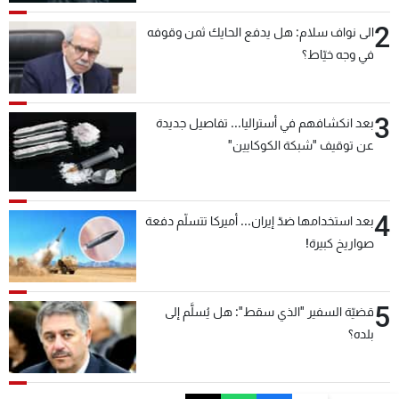
2
الى نواف سلام: هل يدفع الحايك ثمن وقوفه
في وجه خيّاط؟
3
بعد انكشافهم في أستراليا... تفاصيل جديدة
عن توقيف "شبكة الكوكايين"
4
بعد استخدامها ضدّ إيران... أميركا تتسلّم دفعة
صواريخ كبيرة!
5
قضيّة السفير "الذي سقط": هل يُسلَّم إلى
بلده؟