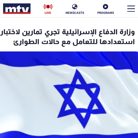
LIVE
NEWSCASTS
PROGRAMS
en
وزارة الدفاع الإسرائيلية تجري تمارين لاختبار
الأخبار
استعدادها للتعامل مع حالات الطوارئ
سياسة
ناس
إقتصاد
فن
منوعات
رياضة
كأس العالم
البرامج
جدول البرامج