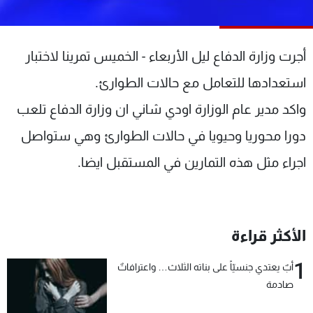
شاهد البرامج
الترددات
أجرت وزارة الدفاع ليل الأربعاء - الخميس تمرينا لاختبار
عن MTV
وظائف
استعدادها للتعامل مع حالات الطوارئ.
الإنـتـاج
تواصل معنا
واكد مدير عام الوزارة اودي شاني ان وزارة الدفاع تلعب
لاعلاناتكم
شروط الإسـتخدام
سياسة الخصوصية
دورا محوريا وحيويا في حالات الطوارئ وهي ستواصل
اجراء مثل هذه التمارين في المستقبل ايضا.
الأكثر قراءة
1
أبٌ يعتدي جنسيّاً على بناته الثلاث… واعترافاتٌ
صادمة