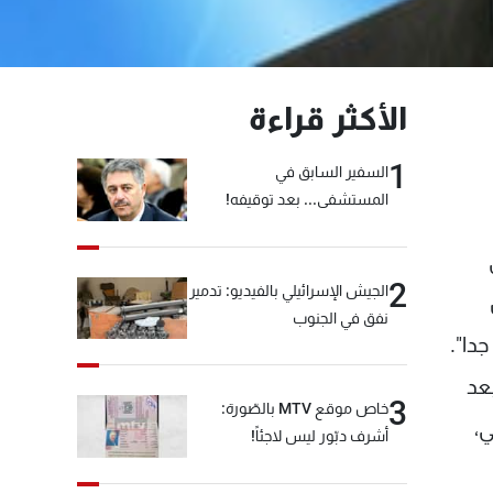
الأكثر قراءة
1
السفير السابق في
المستشفى... بعد توقيفه!
في
2
الجيش الإسرائيلي بالفيديو: تدمير
نفق في الجنوب
دا".
بعد
3
خاص موقع MTV بالصّورة:
ي،
أشرف دبّور ليس لاجئاً!