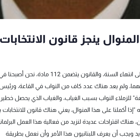
المنوال ينجز قانون الانتخابات
أشار النائب غسان مخيبر أنه "عمليا بقي شهران على انتهاء السنة، والقانون يتضمن 112 مادة، نحن أصبحنا 
نهما، ولم يعد هناك عدد كاف من النواب في القاعة، ورئيس
فة" للزملاء النواب بسبب الغياب، والغياب الذي يحصل خطير ج
 "إذا أكملنا على هذا المنوال، يعني هناك قانون للانتخابات 
 هناك اقتراحات عديدة لنزيد من فعالية هذا العمل البرلمان
يد ويجب أن يعرف اللبنانيون هذا الأمر وأن نعمل بطريقة