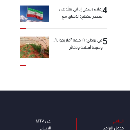
4
إعلام رسمي إيراني نقلاً عن
مصدر مطّلع: الاتفاق مع
سلطنة عمان بشأن مضيق
هرمز سيتأجل ما دامت أميركا
تهدد إيران
5
في بوداي: ١٦ خيمة "ماريجوانا"...
وضبط أسلحة وذخائر
البرامج
عن MTV
جدول البرامج
الإنـتـاج