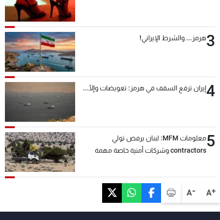
3
هرمز... والشرط الإيراني!
4
إيران ترفع السقف في هرمز: تعويضات وإلّا...
5
معلومات MFM: لبنان يرفض تولي
contractors وشركات أمنية خاصة مهمة
التحقق من نزع سلاح "حزب الله"
-
+
A
A