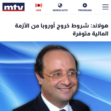
LIVE
NEWSCASTS
PROGRAMS
en
هولاند: شروط خروج أوروبا من الأزمة
الأخبار
المالية متوفرة
سياسة
ناس
إقتصاد
فن
منوعات
رياضة
كأس العالم
البرامج
جدول البرامج