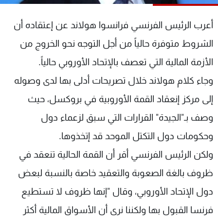
شاهد البرامج
الترددات
أعرب الرئيس الفرنسي فرانسوا هولاند عن إعتقاده أن
الشروط متوفرة حالياً من أجل التوجه نحو الخروج من
عن MTV
وظائف
الأزمة المالية التي تعصف بالإتحاد الأوروبي حالياً.
الإنـتـاج
تواصل معنا
لاعلاناتكم
شروط الإسـتخدام
وجاء كلام هولاند خلال تصريحات أدلى بها لدى وصوله
سياسة الخصوصية
إلى مركز إنعقاد القمة الأوروبية في بروكسل، حيث
وصف بـ"الجيدة" القرارات التي سبق لزعماء دول
وحكومات دول التكتل الموحد قد إتخذوها.
ولكن الرئيس الفرنسي أقر أن القمة الحالية تنعقد في
ظروف بالغة الصعوبة والتعقيد خاصة بالنسبة لبعض
دول الإتحاد الأوروبي، وقال "إنها ظروف لا تستطيع
فرنسا القبول بها ولكننا نرى أن الأسواق المالية أكثر