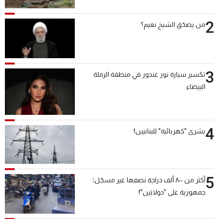
2
من يصدّق الشيخ نعيم؟
3
تكسير سيارة نور غندور في منطقة الرملة
البيضاء
4
بشرى "كهربائية" للبنانيين!
5
أكثر من ٨٠٠ ألف دراجة نصفها غير مسجّل:
جمهورية على "دولابَين"!