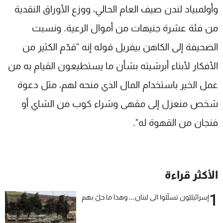
وأولمبياد لندن صيف العام الحالي، ووزع الأوراق النقدية
من فئة عشرة جنيهات من أموال الرعية. ونسبت
الصحيفة إلى الكاهن بيفريل قوله إنه "قدّم الكثير من
الأفكار لأبناء أبرشيته بشأن ما يستطيعون القيام به من
عمل الخير باستخدام المال الذي منحه لهم، مثل دعوة
شخص منعزل إلى مقهى وشراء كوب من الشاي أو
فنجان من القهوة له".
الأكثر قراءة
1
إسرائيليّون تسلّلوا الى لبنان... وهذا ما حلّ بهم