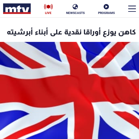
LIVE
NEWSCASTS
PROGRAMS
en
كاهن يوزع أوراقا نقدية على أبناء أبرشيته
الأخبار
سياسة
ناس
إقتصاد
فن
منوعات
رياضة
كأس العالم
البرامج
جدول البرامج