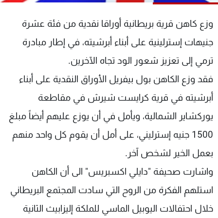
شاهد البرامج
وزع كاهن قرية بريطانية أوراقا نقدية من فئة عشرة
الترددات
جنيهات إسترلينية على أبناء أبرشيته، في إطار مبادرة
عن MTV
وظائف
ترمي إلى تعزيز شعور الود تجاه الآخرين.
الإنـتـاج
تواصل معنا
لاعلاناتكم
شروط الإسـتخدام
فقد وزع الكاهن بول بيفريل الأوراق النقدية على أبناء
سياسة الخصوصية
أبرشيته في قرية كرايست شيرش في مقاطعة
يوركشاير الشمالية، ويأمل في أن يوزع عليهم أيضاً مبلغ
1500 جنيه إسترليني، على أمل أن يقوم كل واحد منهم
بعمل الخير لشخص آخر.
واشارت صحيفة "دايلي اكسبريس" الى أن الكاهن
استلهم الفكرة من الروح التي سادت المجتمع البريطاني
خلال احتفالات اليوبيل الماسي للملكة إليزابيث الثانية