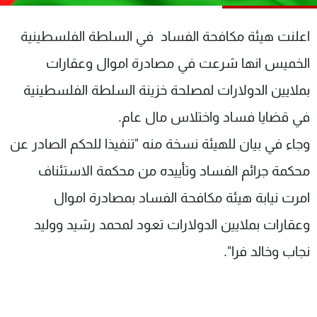
شاهد البرامج
الترددات
اعلنت هيئة مكافحة الفساد في السلطة الفلسطينية
الخميس انها شرعت في مصادرة اموال وعقارات
عن MTV
وظائف
بملايين الدولارات لمصلحة خزينة السلطة الفلسطينية
الإنـتـاج
تواصل معنا
لاعلاناتكم
شروط الإسـتخدام
في قضايا فساد واختلاس مال عام.
سياسة الخصوصية
وجاء في بيان للهيئة نسخة منه "تنفيذا للحكم الصادر عن
محكمة جرائم الفساد وتأييده من محكمة الاستئناف
امرت نيابة هيئة مكافحة الفساد بمصادرة اموال
وعقارات بملايين الدولارات تعود لمحمد رشيد ووليد
نجاب وخالد فرا".