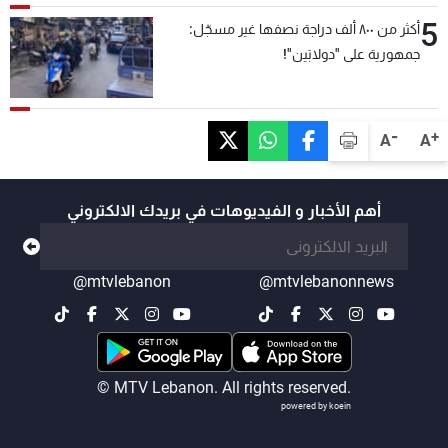
5
أكثر من ٨٠٠ ألف دراجة نصفها غير مسجّل:
جمهورية على "دولابَين"!
-
+
A
A
أهم الأخبار و الفيديوهات في بريدك الالكتروني
@mtvlebanon
@mtvlebanonnews
© MTV Lebanon. All rights reserved.
powered by koein