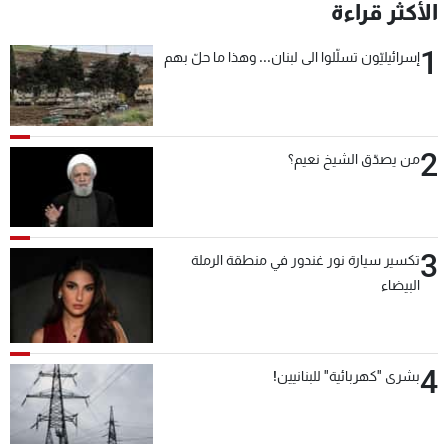
الأكثر قراءة
1
إسرائيليّون تسلّلوا الى لبنان... وهذا ما حلّ بهم
2
من يصدّق الشيخ نعيم؟
3
تكسير سيارة نور غندور في منطقة الرملة
البيضاء
4
بشرى "كهربائية" للبنانيين!