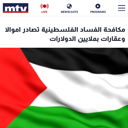
LIVE
NEWSCASTS
PROGRAMS
en
مكافحة الفساد الفلسطينية تصادر اموالا
الأخبار
وعقارات بملايين الدولارات
سياسة
ناس
إقتصاد
فن
منوعات
رياضة
كأس العالم
البرامج
جدول البرامج