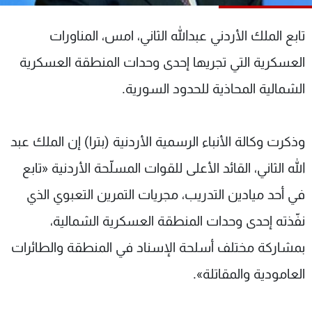
شاهد البرامج
الترددات
تابع الملك الأردني عبدالله الثاني، امس، المناورات
العسكرية التي تجريها إحدى وحدات المنطقة العسكرية
عن MTV
وظائف
الشمالية المحاذية للحدود السورية.
الإنـتـاج
تواصل معنا
لاعلاناتكم
شروط الإسـتخدام
سياسة الخصوصية
وذكرت وكالة الأنباء الرسمية الأردنية (بترا) إن الملك عبد
الله الثاني، القائد الأعلى للقوات المسلّحة الأردنية «تابع
في أحد ميادين التدريب، مجريات التمرين التعبوي الذي
نفّذته إحدى وحدات المنطقة العسكرية الشمالية،
بمشاركة مختلف أسلحة الإسناد في المنطقة والطائرات
العامودية والمقاتلة».