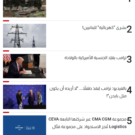
2
بشرى "كهربائية" للبنانيين!
3
ترامب يقيّد الجنسية الأميركية بالولادة
4
بالفيديو: ترامب يُنقذ طفلاً... "لا أريده أن يكون
مثل بايدن"!
5
مجموعة CMA CGM عبر شركتها التابعة CEVA
Logistics تُنجز الاستحواذ على مجموعة فتّال