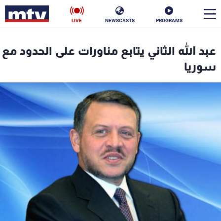
LIVE
NEWSCASTS
PROGRAMS
en
عبد الله الثاني يتابع مناورات على الحدود مع
الأخبار
سوريا
سياسة
ناس
إقتصاد
فن
منوعات
رياضة
كأس العالم
البرامج
جدول البرامج