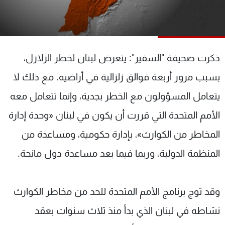
شاهد البرامج
الترددات
ذكرت صحيفة "السفير": يتعرض لبنان لخطر الزلازل،
عن MTV
وظائف
الإنـتـاج
تواصل معنا
بسبب مرور أربعة فوالق زلزالية في أراضيه. مع ذلك لا
لاعلاناتكم
شروط الإسـتخدام
سياسة الخصوصية
يتعامل المسؤولون مع الخطر بجدية، وإنما تتعامل معه
الأمم المتحدة التي قررت أن يكون في لبنان «وحدة إدارة
المخاطر من الكوارث»، بإدارة حكومية، ومساعدة من
المنظمة الدولية، وربما فيما بعد مساعدة دول مانحة.
وقد توج برنامج الأمم المتحدة للحد من مخاطر الكوارث
نشاطه في لبنان الذي بدأ منذ ثلاث سنوات بعقد