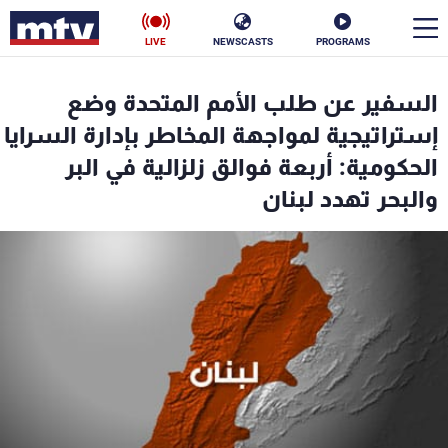
LIVE
NEWSCASTS
PROGRAMS
en
السفير عن طلب الأمم المتحدة وضع
الأخبار
إستراتيجية لمواجهة المخاطر بإدارة السرايا
الحكومية: أربعة فوالق زلزالية في البر
سياسة
ناس
والبحر تهدد لبنان
إقتصاد
فن
منوعات
رياضة
كأس العالم
البرامج
جدول البرامج