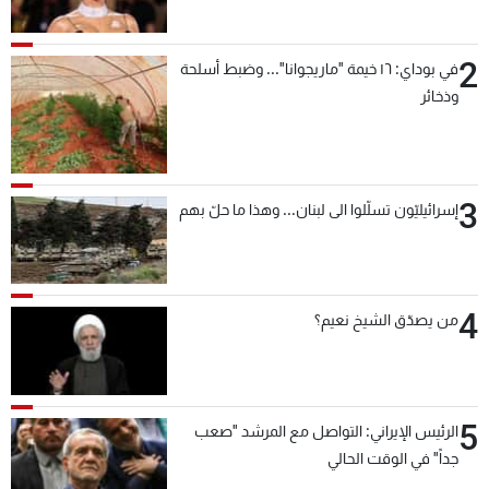
2
في بوداي: ١٦ خيمة "ماريجوانا"... وضبط أسلحة
وذخائر
3
إسرائيليّون تسلّلوا الى لبنان... وهذا ما حلّ بهم
4
من يصدّق الشيخ نعيم؟
5
الرئيس الإيراني: التواصل مع المرشد "صعب
جداً" في الوقت الحالي