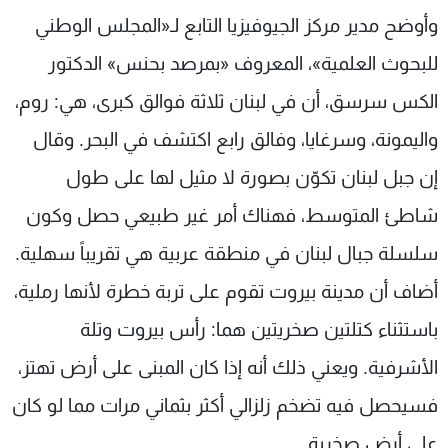
وأوضح مدير مركز الجيوفيزيا التابع لـ«المجلس الوطني
للبحوث العلمية»، المعروف «بمرصد بحنس» الدكتور
الكس سرسق، أن في لبنان ثلاثة فوالق كبرى، هي: روم،
واليمونة، وسرغايا، وفالق رابع اكتشف في البحر. وقال
إن جبل لبنان تكوّن بصورة لا مثيل لها على طول
شاطئ المتوسط، فهناك أمر غير طبيعي حصل وكون
سلسلة جبال لبنان في منطقة عربية هي تقريباً سهلية.
أضاف أن مدينة بيروت تقوم على تربة خطرة لأنها رملية،
باستثناء كتلتين صخريتين هما: رأس بيروت وتلة
الأشرفية. ويعني ذلك أنه إذا كان المبنى على أرض تهتز،
فسيحصل فيه تضخم زلزالي أكثر بثماني مرات مما لو كان
على أرض صخرية.