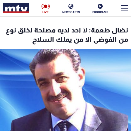
LIVE
NEWSCASTS
PROGRAMS
en
نضال طعمة: لا احد لديه مصلحة لخلق نوع
الأخبار
من الفوضى الا من يملك السلاح
سياسة
ناس
إقتصاد
فن
منوعات
رياضة
كأس العالم
البرامج
جدول البرامج