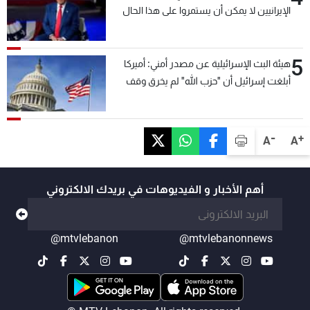
الإيرانيين لا يمكن أن يستمروا على هذا الحال
5
هيئة البث الإسرائيلية عن مصدر أمني: أميركا
أبلغت إسرائيل أن "حزب الله" لم يخرق وقف
إطلاق النار أمس في مجدل زون وطلبت منها
عدم التصعيد خشية أن يؤثر ذلك على مفاوضات
روما
-
+
A
A
أهم الأخبار و الفيديوهات في بريدك الالكتروني
@mtvlebanon
@mtvlebanonnews