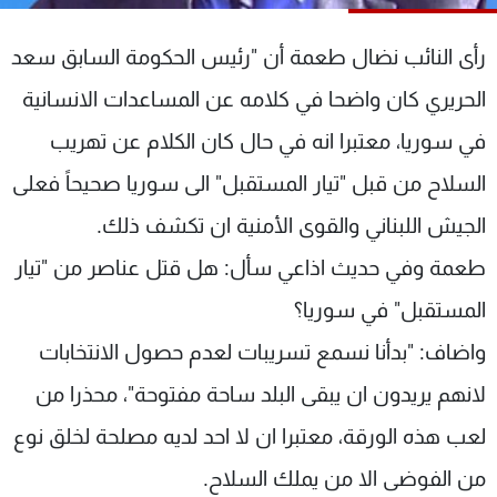
شاهد البرامج
الترددات
رأى النائب نضال طعمة أن "رئيس الحكومة السابق سعد
الحريري كان واضحا في كلامه عن المساعدات الانسانية
عن MTV
وظائف
في سوريا، معتبرا انه في حال كان الكلام عن تهريب
الإنـتـاج
تواصل معنا
لاعلاناتكم
شروط الإسـتخدام
السلاح من قبل "تيار المستقبل" الى سوريا صحيحاً فعلى
سياسة الخصوصية
الجيش اللبناني والقوى الأمنية ان تكشف ذلك.
طعمة وفي حديث اذاعي سأل: هل قتل عناصر من "تيار
المستقبل" في سوريا؟
واضاف: "بدأنا نسمع تسريبات لعدم حصول الانتخابات
لانهم يريدون ان يبقى البلد ساحة مفتوحة"، محذرا من
لعب هذه الورقة، معتبرا ان لا احد لديه مصلحة لخلق نوع
من الفوضى الا من يملك السلاح.