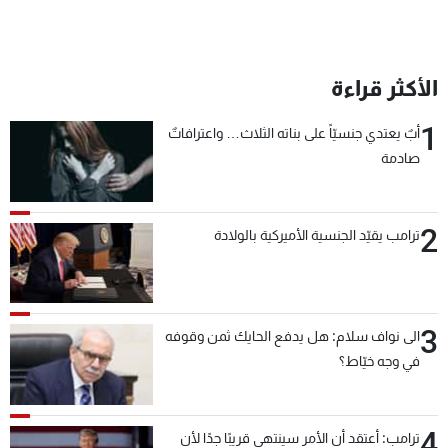
الأكثر قراءة
1
أبٌ يعتدي جنسيّاً على بناته الثلاث… واعترافاتٌ
صادمة
2
ترامب يقيّد الجنسية الأميركية بالولادة
3
الى نواف سلام: هل يدفع الحايك ثمن وقوفه
في وجه خيّاط؟
4
ترامب: أعتقد أن الأمر سينتهي قريبًا جدًا لأن