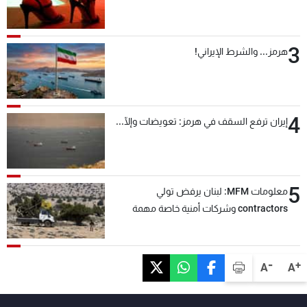
3
هرمز... والشرط الإيراني!
4
إيران ترفع السقف في هرمز: تعويضات وإلّا...
5
معلومات MFM: لبنان يرفض تولي
contractors وشركات أمنية خاصة مهمة
التحقق من نزع سلاح "حزب الله"
-
+
A
A