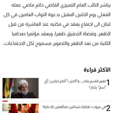
يباشر النائب العام التمييزي القاضي حاتم ماضي عمله
شاهد البرامج
الترددات
الفعلي يوم الاثنين المقبل بدعوة النواب العامين في كل
لبنان الى اجتماع يعقد في مكتبه عند العاشرة من قبل
عن MTV
وظائف
الظهر، وقضاة التحقيق ظهرا، ويعقد مؤتمرا صحافيا
الإنـتـاج
تواصل معنا
لاعلاناتكم
شروط الإسـتخدام
الثانية من بعد الظهر والتصوير مسموح لكل الاجتماعات.
سياسة الخصوصية
الأكثر قراءة
1
نعيم قاسم يبادر... و"الحزب" أمام خيارين: أيّ
"سمّ" يختار؟
2
في بيروت: تفكيك شبكتين منظّمتين للدعارة!