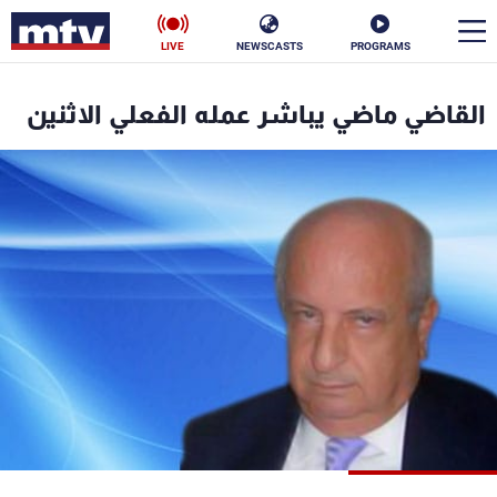
LIVE
NEWSCASTS
PROGRAMS
en
القاضي ماضي يباشر عمله الفعلي الاثنين
الأخبار
سياسة
ناس
إقتصاد
فن
منوعات
رياضة
كأس العالم
البرامج
جدول البرامج