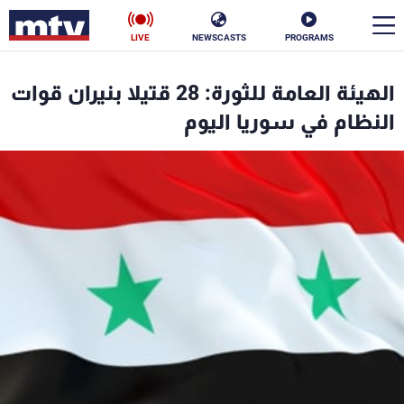
LIVE
NEWSCASTS
PROGRAMS
en
الهيئة العامة للثورة: 28 قتيلا بنيران قوات
الأخبار
النظام في سوريا اليوم
سياسة
ناس
إقتصاد
فن
منوعات
رياضة
كأس العالم
البرامج
جدول البرامج