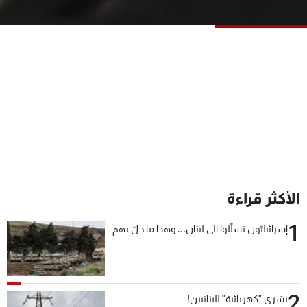
شاهد البرامج
الترددات
عن MTV
وظائف
الإنـتـاج
تواصل معنا
لاعلاناتكم
شروط الإسـتخدام
سياسة الخصوصية
الأكثر قراءة
1
إسرائيليّون تسلّلوا الى لبنان... وهذا ما حلّ بهم
2
بشرى "كهربائية" للبنانيين!