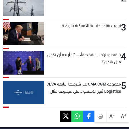
3
ترامب يقيّد الجنسية الأميركية بالولادة
4
بالفيديو: ترامب يُنقذ طفلاً... "لا أريده أن يكون
مثل بايدن"!
5
مجموعة CMA CGM عبر شركتها التابعة CEVA
Logistics تُنجز الاستحواذ على مجموعة فتّال
-
+
A
A