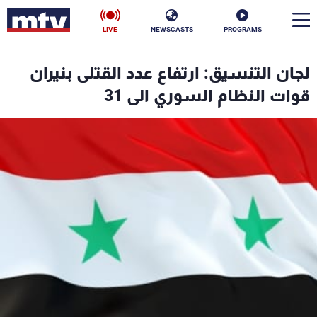
LIVE
NEWSCASTS
PROGRAMS
en
لجان التنسيق: ارتفاع عدد القتلى بنيران
الأخبار
قوات النظام السوري الى 31
سياسة
ناس
إقتصاد
فن
منوعات
رياضة
كأس العالم
البرامج
جدول البرامج