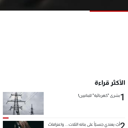
شاهد البرامج
الترددات
عن MTV
وظائف
الإنـتـاج
تواصل معنا
لاعلاناتكم
شروط الإسـتخدام
سياسة الخصوصية
الأكثر قراءة
1
بشرى "كهربائية" للبنانيين!
2
أبٌ يعتدي جنسيّاً على بناته الثلاث… واعترافاتٌ