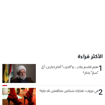
شاهد البرامج
الترددات
عن MTV
وظائف
الإنـتـاج
تواصل معنا
لاعلاناتكم
شروط الإسـتخدام
سياسة الخصوصية
الأكثر قراءة
1
نعيم قاسم يبادر... و"الحزب" أمام خيارين: أيّ
"سمّ" يختار؟
2
في بيروت: تفكيك شبكتين منظّمتين للدعارة!