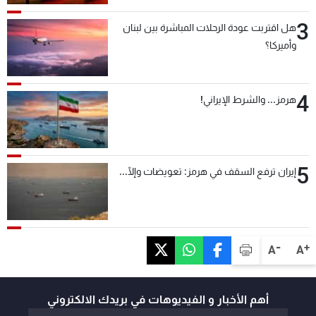
3
هل اقتربت عودة الرحلات المباشرة بين لبنان
وأميركا؟
4
هرمز... والشرط الإيراني!
5
إيران ترفع السقف في هرمز: تعويضات وإلّا...
-
+
A
A
أهم الأخبار و الفيديوهات في بريدك الالكتروني