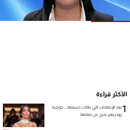
شاهد البرامج
الترددات
عن MTV
وظائف
الإنـتـاج
تواصل معنا
لاعلاناتكم
شروط الإسـتخدام
سياسة الخصوصية
الأكثر قراءة
1
بعد الإنتقادات التي طالت جسمها... جورجينا
رودريغيز تخرج عن صمتها