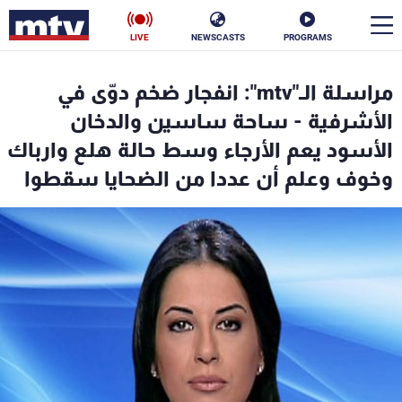
LIVE
NEWSCASTS
PROGRAMS
en
مراسلة الـ"mtv": انفجار ضخم دوّى في
الأخبار
الأشرفية - ساحة ساسين والدخان
الأسود يعم الأرجاء وسط حالة هلع وارباك
سياسة
ناس
وخوف وعلم أن عددا من الضحايا سقطوا
إقتصاد
فن
منوعات
رياضة
كأس العالم
البرامج
جدول البرامج