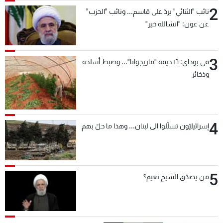
2
نائب "الثنائي" يردّ على قاسم... ونائب "الحزب"
عن عون: "انشالله خير"
3
في بوداي: ١٦ خيمة "ماريجوانا"... وضبط أسلحة
وذخائر
4
إسرائيليّون تسلّلوا الى لبنان... وهذا ما حلّ بهم
5
من يصدّق الشيخ نعيم؟