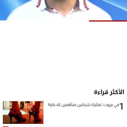
شاهد البرامج
الترددات
عن MTV
وظائف
الإنـتـاج
تواصل معنا
لاعلاناتكم
شروط الإسـتخدام
سياسة الخصوصية
الأكثر قراءة
1
في بيروت: تفكيك شبكتين منظّمتين للدعارة!