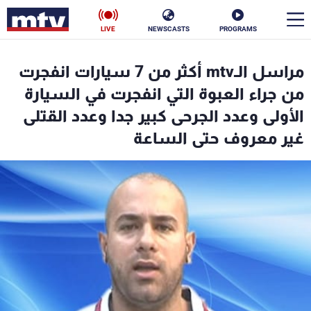
LIVE
NEWSCASTS
PROGRAMS
en
مراسل الـmtv أكثر من 7 سيارات انفجرت
الأخبار
من جراء العبوة التي انفجرت في السيارة
الأولى وعدد الجرحى كبير جدا وعدد القتلى
سياسة
ناس
غير معروف حتى الساعة
إقتصاد
فن
منوعات
رياضة
كأس العالم
البرامج
جدول البرامج