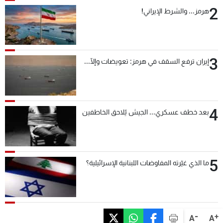
2
هرمز... والشرط الإيراني!
3
إيران ترفع السقف في هرمز: تعويضات وإلّا...
4
بعد خطف عسكري... الجيش يُلاحق الخاطفين
5
ما الذي غيّرته المفاوضات اللبنانية الإسرائيلية؟
-
+
A
A