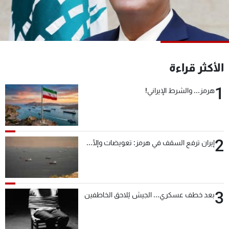
شاهد البرامج
الترددات
عن MTV
وظائف
الأكثر قراءة
الإنـتـاج
تواصل معنا
لاعلاناتكم
شروط الإسـتخدام
1
هرمز... والشرط الإيراني!
سياسة الخصوصية
2
إيران ترفع السقف في هرمز: تعويضات وإلّا...
3
بعد خطف عسكري... الجيش يُلاحق الخاطفين