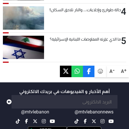
4
حالة طوارئ وإخلاءات... والنار تلاحق السكان!
5
ما الذي غيّرته المفاوضات اللبنانية الإسرائيلية؟
-
+
A
A
أهم الأخبار و الفيديوهات في بريدك الالكتروني
@mtvlebanon
@mtvlebanonnews