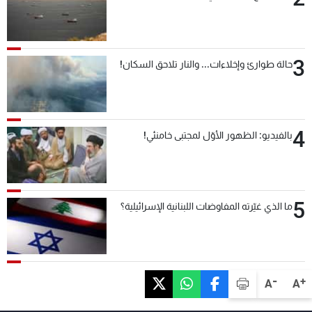
3
حالة طوارئ وإخلاءات... والنار تلاحق السكان!
4
بالفيديو: الظهور الأوّل لمجتبى خامنئي!
5
ما الذي غيّرته المفاوضات اللبنانية الإسرائيلية؟
-
+
A
A