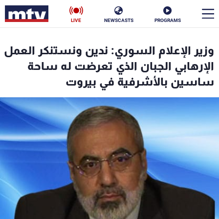
LIVE
NEWSCASTS
PROGRAMS
en
وزير الإعلام السوري: ندين ونستنكر العمل
الأخبار
الإرهابي الجبان الذي تعرضت له ساحة
ساسين بالأشرفية في بيروت
سياسة
ناس
إقتصاد
فن
منوعات
رياضة
كأس العالم
البرامج
جدول البرامج