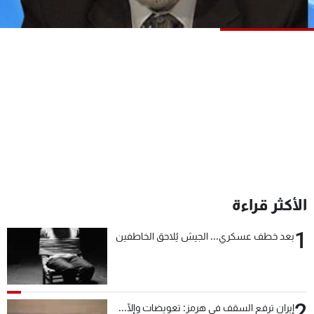
شاهد البرامج
الترددات
عن MTV
وظائف
الإنـتـاج
تواصل معنا
لاعلاناتكم
شروط الإسـتخدام
سياسة الخصوصية
الأكثر قراءة
1
بعد خطف عسكري... الجيش يُلاحق الخاطفين
2
إيران ترفع السقف في هرمز: تعويضات وإلّا...