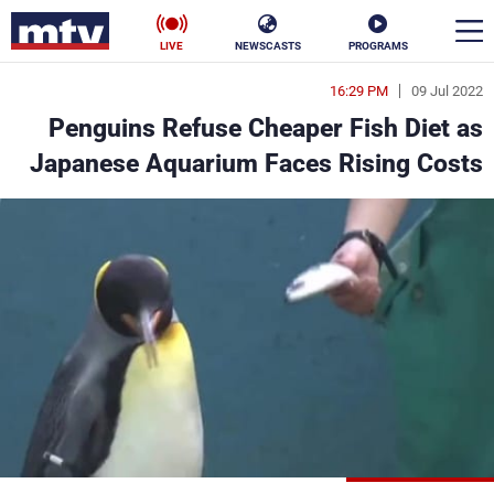
LIVE
NEWSCASTS
PROGRAMS
16:29 PM
09 Jul 2022
en
Penguins Refuse Cheaper Fish Diet as
الأخبار
Japanese Aquarium Faces Rising Costs
سياسة
ناس
إقتصاد
فن
منوعات
رياضة
كأس العالم
البرامج
جدول البرامج