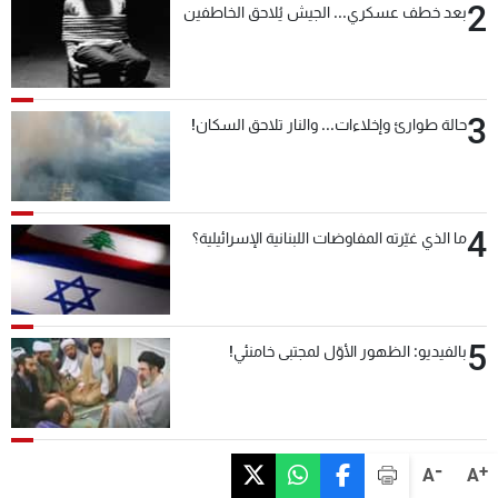
2
بعد خطف عسكري... الجيش يُلاحق الخاطفين
3
حالة طوارئ وإخلاءات... والنار تلاحق السكان!
4
ما الذي غيّرته المفاوضات اللبنانية الإسرائيلية؟
5
بالفيديو: الظهور الأوّل لمجتبى خامنئي!
-
+
A
A