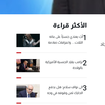
الأكثر قراءة
1
أبٌ يعتدي جنسيّاً على بناته
الثلاث… واعترافاتٌ صادمة
اد
2
ترامب يقيّد الجنسية الأميركية
بالولادة
3
الى نواف سلام: هل يدفع
الحايك ثمن وقوفه في وجه
خيّاط؟