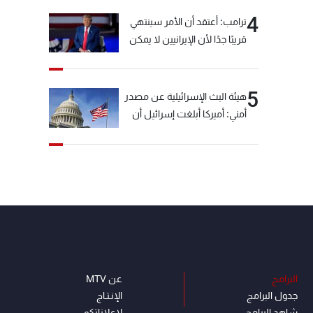
4
ترامب: أعتقد أن الأمر سينتهي
قريبًا جدًا لأن الإيرانيين لا يمكن
أن يستمروا على هذا الحال
5
هيئة البث الإسرائيلية عن مصدر
أمني: أميركا أبلغت إسرائيل أن
"حزب الله" لم يخرق وقف إطلاق
النار أمس في مجدل زون
وطلبت منها عدم التصعيد
خشية أن يؤثر ذلك على
مفاوضات روما
البرامج
عن MTV
جدول البرامج
الإنـتـاج
شاهد البرامج
لاعلاناتكم