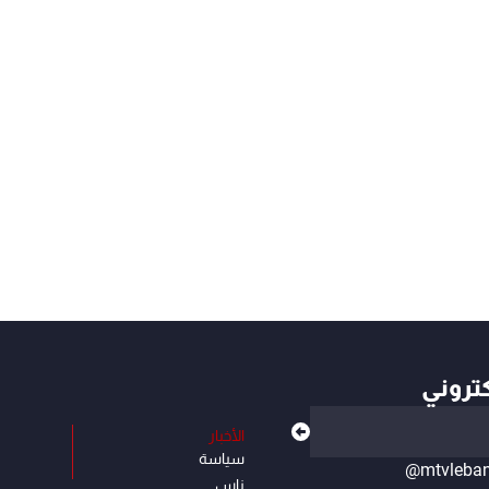
كتروني
الأخبار
سياسة
@mtvleba
ناس