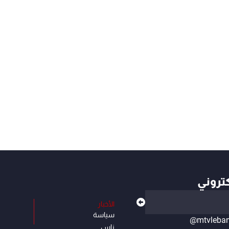
كتروني
الأخبار
سياسة
@mtvleba
ناس