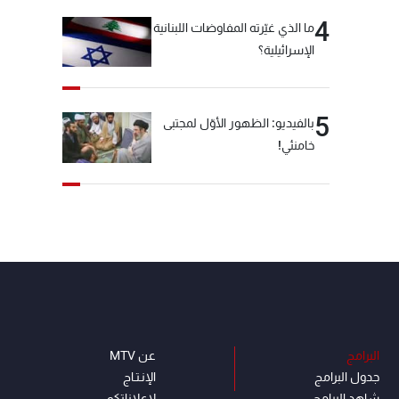
4
ما الذي غيّرته المفاوضات اللبنانية
الإسرائيلية؟
5
بالفيديو: الظهور الأوّل لمجتبى
خامنئي!
البرامج
عن MTV
جدول البرامج
الإنـتـاج
شاهد البرامج
لاعلاناتكم