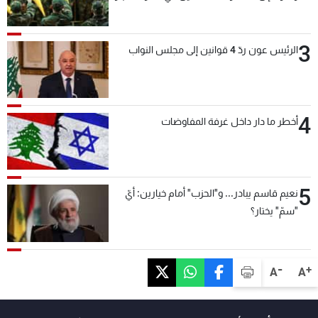
بعد قليل
3
الرئيس عون ردّ 4 قوانين إلى مجلس النواب
4
أخطر ما دار داخل غرفة المفاوضات
5
نعيم قاسم يبادر... و"الحزب" أمام خيارين: أيّ
"سمّ" يختار؟
-
+
A
A