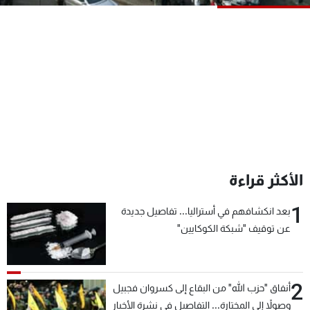
شاهد البرامج
الترددات
عن MTV
وظائف
الإنـتـاج
تواصل معنا
لاعلاناتكم
شروط الإسـتخدام
سياسة الخصوصية
الأكثر قراءة
1
بعد انكشافهم في أستراليا... تفاصيل جديدة
عن توقيف "شبكة الكوكايين"
2
أنفاق "حزب الله" من البقاع إلى كسروان فجبيل
وصولاً إلى المختارة... التفاصيل في نشرة الأخبار