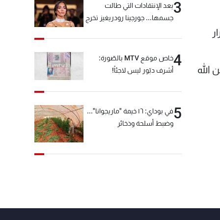
3
بعد الإنتقادات التي طالت
جسمها... جورجينا رودريغيز تخرج
عن صمتها
ر
4
خاص موقع MTV بالصّورة:
 الله
أشرف دبّور ليس لاجئاً!
5
في بوداي: ١٦ خيمة "ماريجوانا"...
وضبط أسلحة وذخائر