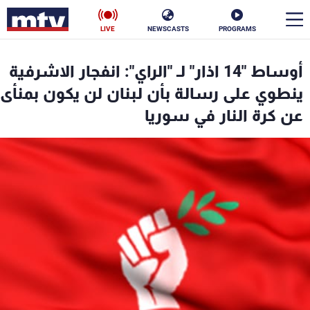
LIVE
NEWSCASTS
PROGRAMS
en
أوساط "14 اذار" لـ "الراي": انفجار الاشرفية
الأخبار
ينطوي على رسالة بأن لبنان لن يكون بمنأى
عن كرة النار في سوريا
سياسة
ناس
إقتصاد
فن
منوعات
رياضة
كأس العالم
البرامج
جدول البرامج