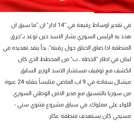
شاهد البرامج
الترددات
في تقدير اوساط رفيعة في "14 اذار" ان "ما سبق ان
عن MTV
وظائف
هدد به الرئيس السوري بشار الاسد حين توعد بـ"حرق
الإنـتـاج
تواصل معنا
المنطقة اذا ضاق الخناق حول رقبته"، بدأ ينفذ تهديده في
لاعلاناتكم
شروط الإسـتخدام
سياسة الخصوصية
لبنان في اطار "الخطة ـ ب" من المخطط الذي كان
انكشف مع توقيف مستشار الاسد الوزير السابق
ميشال سماحة في 9 اب الماضي متلبساً بنقله 24 عبوة
من سوريا بالتنسيق مع مدير الامن الوطني السوري
اللواء علي مملوك، في سياق مشروع فتنوي سني -
مسيحي كان يستهدف منطقة عكار.