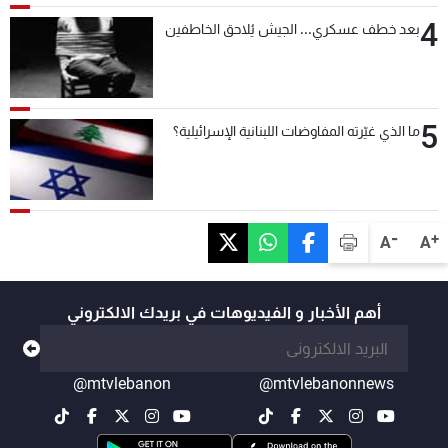
4
بعد خطف عسكري... الجيش يُلاحق الخاطفين
5
ما الذي غيّرته المفاوضات اللبنانية الإسرائيلية؟
-
+
A
A
أهم الأخبار و الفيديوهات في بريدك الالكتروني
@mtvlebanon
@mtvlebanonnews