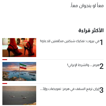
معاً او ينجوان معاً.
الأكثر قراءة
1
في بيروت: تفكيك شبكتين منظّمتين للدعارة!
2
هرمز... والشرط الإيراني!
3
إيران ترفع السقف في هرمز: تعويضات وإلّا...