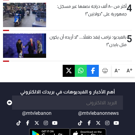
4
أكثر من ٨٠٠ ألف دراجة نصفها غير مسجّل:
جمهورية على "دولابَين"!
5
بالفيديو: ترامب يُنقذ طفلاً... "لا أريده أن يكون
مثل بايدن"!
-
+
A
A
أهم الأخبار و الفيديوهات في بريدك الالكتروني
@mtvlebanon
@mtvlebanonnews