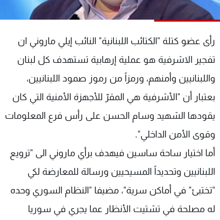
شاهد البرامج
الترددات
رأى عضو كتلة "الكتائب اللبنانية" النائب إيلي ماروني ان
عن MTV
وظائف
تفجير الاشرفية هو عملية إرهابية تستهدف كل لبنان
الإنـتـاج
تواصل معنا
واللبنانيين وأمنهم، ورمزاً من رموز صمود اللبنانيين،
لاعلاناتكم
شروط الإسـتخدام
سياسة الخصوصية
بعتبار أن "الأشرفية هي المقرّ للأجهزة الأمنية التي كان
يقودها الشهيد وسام الحسن على رأس فرع المعلومات
وقوى الأمن الداخلي".
أما اختيار ساحة ساسين فيهدف برأي ماروني الى "ترويع
اللبنانيين وتحديداً المسيحيين ورسالة للمعارضة لكي
"تختبئ" في أماكن سرية"، مضيفا "النظام السوري وحده
له مصلحة في تشتيت الأنظار عما يجري في سوريا