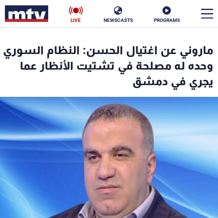
LIVE
NEWSCASTS
PROGRAMS
en
ماروني عن اغتيال الحسن: النظام السوري
الأخبار
وحده له مصلحة في تشتيت الأنظار عما
يجري في دمشق
سياسة
ناس
إقتصاد
فن
منوعات
رياضة
كأس العالم
البرامج
جدول البرامج