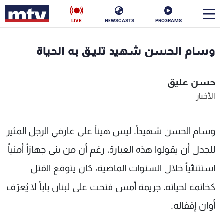
LIVE
NEWSCASTS
PROGRAMS
en
وسام الحسن شهيد تليـق به الحياة
الأخبار
حسن عليق
سياسة
ناس
الأخبار
إقتصاد
فن
وسام الحسن شهيداً. ليس هيناً على عارفي الرجل المثير
منوعات
رياضة
للجدل أن يقولوا هذه العبارة، رغم أن من بنى جهازاً أمنياً
كأس العالم
استثنائياً خلال السنوات الماضية، كان يتوقع القتل
كخاتمة لحياته. جريمة أمس فتحت على لبنان باباً لا يُعرَف
البرامج
أوان إقفاله.
جدول البرامج