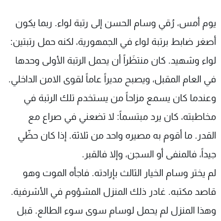
شاهد البرامج
يوم أمس، رُقي وسام الحسن إلى رتبة لواء. ربما يكون
الترددات
أصغر ضابط برتبة لواء في الجمهورية، لكنه حمل رتبتين:
عن MTV
وظائف
لواء وشهيد. كان منتظَراً أن يحمل الرتبة الأولى وحدها
الإنـتـاج
تواصل معنا
لاعلاناتكم
شروط الإسـتخدام
في العام المقبل، ويصبح مديراً عاماً لقوى الامن الداخلي.
سياسة الخصوصية
وعندما كان يسمع مزاحاً من يستخدم تلك الرتبة في
مخاطبته، كان يرد مبتسماً: لا تضعني في صراع مع
القدر. ما أقوم به مصيره واحد من ثلاثة. إذا كان حظّي
جيداً، فالمنفى أو السجن، وإلا فالقبر.
لم يختر وسام الخيار الثالث بإرادته. فاجأه الموت وهو
قاصد مكتبه. غادر ذلك المنزل المشؤوم في الأشرفية.
وهذا المنزل لم يحمل لوسام سوى سوء الطالع. قبل