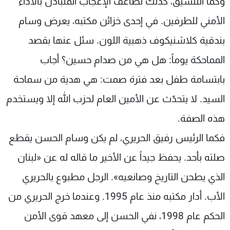
وكما التنسيق، كذلك تضاعف الإعجاب المتبادل بالأداء
الأمني للطرفين. في إحدى خزائن مكتبه، يعرض وسام
بندقية كلاشنيكوف ذهبية اللون. سئل عنها بقصد
المماحكة يوماً: هل هي من صدام حسين؟ أجاب
بابتسامة طفل بعد فترة صمت: هي هدية من سماحة
السيد. لا يتحدّث عن الأمين العام لحزب الله إلا ويستخدم
هذه الصفة.
فكما الرئيس رفيق الحريري، لم يكن وسام الحسن يقطع
صلته بأحد. يحفظ جيداً عن الأخير ما قاله له عن «لبنان
الذي يطحن التاريخ وصانعيه». الرجل مطبوع بالحريري
الأب. أدار مكتبه منذ عام 1995. وعندما خرج الحريري من
الحكم عام 1998، نفي الحسن إلى معهد قوى الأمن