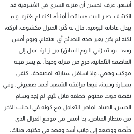
أشهر، عرف الحسن أن منزله السري في الأشرفية قد
انكشف. صار البيت «ساقطاً أمنياً»، لكنه لم يغيّره. ولم
يبدل عاداته اليومية. قال له كُثر: المنزل مكشوف. اتركه،
لكنه لم يكن يعير هذه النصائح أي اهتمام. ويوم أمس،
وبعد عودته (في اليوم السابق) من زيارة عمل إلى
العاصمة الألمانية، خرج من منزله وحيداً. لم يسر قبله
موكب وهمي. ولا استقل سيارته المصفحة. اكتفى
بسيارة وحيدة، فيها مرافقه الشهيد أحمد صهيوني. وفي
نقطة موت محتوم، خطفه قاتل لئيم. لم يُجد وسام
الحسن، الصياد الماهر، التعامل مع كونه في الجانب الآخر
من منظار القناص. بدا أمس في موقع الغزال الذي
حنّطه ووضعه إلى جانب أسد وفهد في مكتبه. هناك،