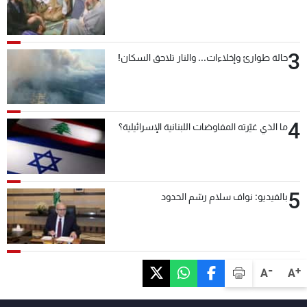
3
حالة طوارئ وإخلاءات... والنار تلاحق السكان!
4
ما الذي غيّرته المفاوضات اللبنانية الإسرائيلية؟
5
بالفيديو: نواف سلام رسّم الحدود
-
+
A
A