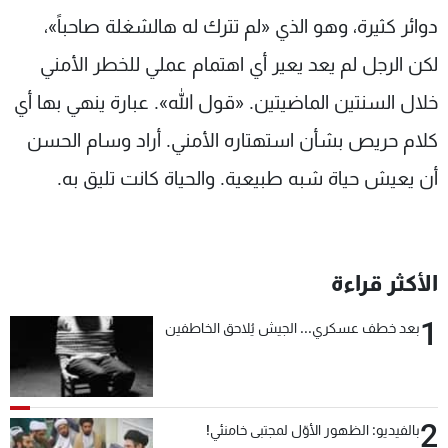
دوائر كثيرة، وهو الذي «لم تترك له هالشغلة صاحباً»،
لكن الرجل لم يعد يعير أي اهتمام عملي للخطر الأمني
خلال السنتين الماضيتين. «قول الله». عبارة ينهي بها أي
كلام حريص بشأن استهتاره الأمني. أراد وسام الحسن
أن يعيش حياة شبه طبيعية. والحياة كانت تليق به.
الأكثر قراءة
1
بعد خطف عسكري... الجيش يُلاحق الخاطفين
2
بالفيديو: الظهور الأوّل لمجتبى خامنئي!