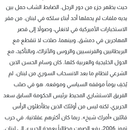
حيث يظهر جزء من دور الرجل. الضابط الشاب حمل بين
يديه ملفات لم يحملها أحد أبناء سلكه في لبنان. من مقر
الاستخبارات الأميركية في لانغلي، وصولاً إلى قصر
المهاجرين في دمشق. وبينهما، صلات لا تنقطع مع
البريطانيين والفرنسيين والروس والأتراك، وبالتأكيد، مع
الدول الخليجية والعربية كلها. كان وسام الحسن الابن
الشرعي لنظام ما بعد الانسحاب السوري من لبنان. لم
يُخفِ يوماً موقفه السياسي وموقعه. هو في صلب
الفريق الاستشاري المحيط برئيس الحكومة السابق سعد
الحريري، لكنه ليس من أولئك الذين يطأطئون الرأس
قائلين «أمرك شيخ». ربما كان أكثرهم عقلانية. في حرب
تموز 2006، رفع الصوت مطالباً بعودة الحريري إلى لبنان.