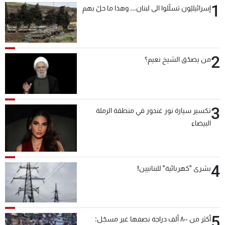
1
إسرائيليّون تسلّلوا الى لبنان... وهذا ما حلّ بهم
شاهد البرامج
الترددات
2
عن MTV
وظائف
من يصدّق الشيخ نعيم؟
الإنـتـاج
تواصل معنا
لاعلاناتكم
شروط الإسـتخدام
سياسة الخصوصية
3
تكسير سيارة نور غندور في منطقة الرملة
البيضاء
4
بشرى "كهربائية" للبنانيين!
5
أكثر من ٨٠٠ ألف دراجة نصفها غير مسجّل: